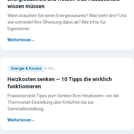
wissen müssen
Wann brauchen Sie einen Energieausweis? Was steht drin? Und
wie schneidet Ihre Ölheizung dabei ab? Alle Infos für
Eigentümer.
Weiterlesen
→
TESCHE
ÖL
R. Tesche GmbH — Ihr zuverlässiger Partner für Heizöl und
Tankschutz im Bergischen Land. Seit 1888.
Energie & Kosten
8
Min.
Über uns
Heizkosten senken — 10 Tipps die wirklich
Geschichte
funktionieren
Kontakt
Praxiserprobte Tipps zum Senken Ihrer Heizkosten: von der
Thermostat-Einstellung über Entlüften bis zur
Heizöl & Tankschutz
Sammelbestellung.
Weiterlesen
→
Heizöl bestellen
Preisanfrage