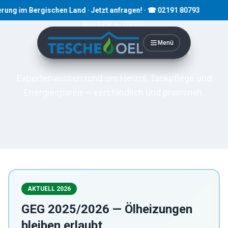
Bergischen Land · Jetzt anfragen! · ☎ 02191 80793
WISSEN & TIPPS
Ratgeber & Wissen
Menü
Expertenwissen rund um Heizöl, Tankpflege und
Energiesparen — verständlich und praxisnah.
AKTUELL 2026
GEG 2025/2026 — Ölheizungen
bleiben erlaubt