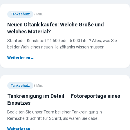
Liefergebiet
Heizöl-Transport
Tankschutz
9
Min.
Tankvermietung
Neuen Öltank kaufen: Welche Größe und
Heizöl Solingen
welches Material?
Heizöl Wuppertal
Tankschutz
Stahl oder Kunststoff? 1.500 oder 5.000 Liter? Alles, was Sie
Tankreinigung
bei der Wahl eines neuen Heizöltanks wissen müssen.
Tankdemontage
Weiterlesen
→
Innenhülle
Brauchwasserhülle
Tankneubau
TÜV-Prüfung
Tankschutz
8
Min.
Wartung
Tankreinigung im Detail — Fotoreportage eines
Tankstilllegung
Einsatzes
Leckanzeigegeräte
Begleiten Sie unser Team bei einer Tankreinigung in
Hilfe bei Ölgeruch
Remscheid: Schritt für Schritt, als wären Sie dabei.
Entsorgung
Weiterlesen
→