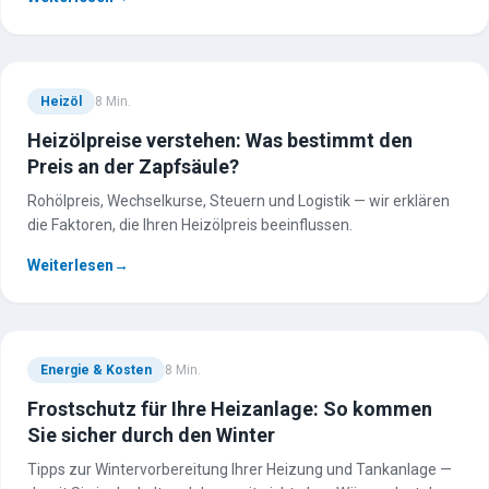
Informationen
Ratgeber
Heizöl
8
Min.
Online-Tools
Verbrauchsrechner
Heizölpreise verstehen: Was bestimmt den
Preis an der Zapfsäule?
Tankgrößen-Berater
Tankstelle
Rohölpreis, Wechselkurse, Steuern und Logistik — wir erklären
LPG / Autogas
die Faktoren, die Ihren Heizölpreis beeinflussen.
Strom- & Gasvergleich
Weiterlesen
→
Gewerbe & Großkunden
Karriere & Jobs
Impressum
Datenschutz
Energie & Kosten
8
Min.
Cookie-Einstellungen
Frostschutz für Ihre Heizanlage: So kommen
Sie sicher durch den Winter
Kontakt
Tipps zur Wintervorbereitung Ihrer Heizung und Tankanlage —