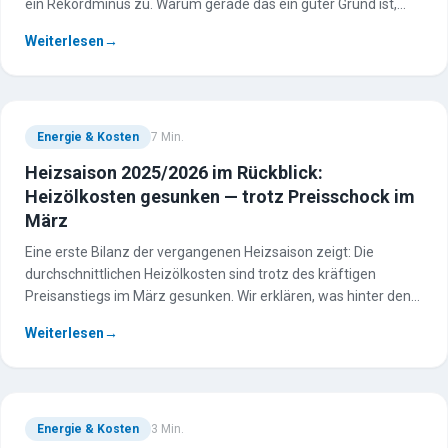
ein Rekordminus zu. Warum gerade das ein guter Grund ist,
jetzt zu handeln — und worauf Sie beim Nachtanken achten
Weiterlesen
→
sollten.
Energie & Kosten
7
Min.
Heizsaison 2025/2026 im Rückblick:
Heizölkosten gesunken — trotz Preisschock im
März
Eine erste Bilanz der vergangenen Heizsaison zeigt: Die
durchschnittlichen Heizölkosten sind trotz des kräftigen
Preisanstiegs im März gesunken. Wir erklären, was hinter den
Zahlen steckt und wie Heizöl im Vergleich zu anderen
Weiterlesen
→
Energieträgern dasteht.
Energie & Kosten
3
Min.