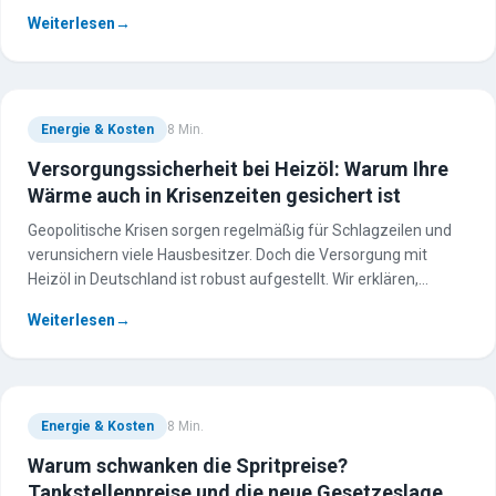
Königslösung gibt und welche Wahlfreiheit Sie auch künftig
Weiterlesen
→
haben.
Energie & Kosten
8
Min.
Versorgungssicherheit bei Heizöl: Warum Ihre
Wärme auch in Krisenzeiten gesichert ist
Geopolitische Krisen sorgen regelmäßig für Schlagzeilen und
verunsichern viele Hausbesitzer. Doch die Versorgung mit
Heizöl in Deutschland ist robust aufgestellt. Wir erklären,
warum – und welchen unterschätzten Trumpf Ihr eigener Tank
Weiterlesen
→
dabei ausspielt.
Energie & Kosten
8
Min.
Warum schwanken die Spritpreise?
Tankstellenpreise und die neue Gesetzeslage