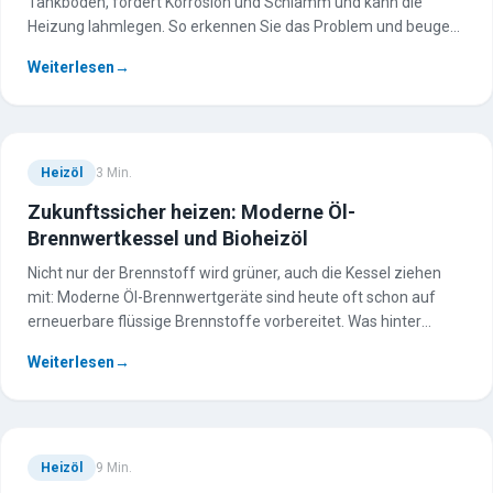
Tankboden, fördert Korrosion und Schlamm und kann die
Heizung lahmlegen. So erkennen Sie das Problem und beugen
vor.
Weiterlesen
→
Heizöl
3
Min.
Zukunftssicher heizen: Moderne Öl-
Brennwertkessel und Bioheizöl
Nicht nur der Brennstoff wird grüner, auch die Kessel ziehen
mit: Moderne Öl-Brennwertgeräte sind heute oft schon auf
erneuerbare flüssige Brennstoffe vorbereitet. Was hinter
Begriffen wie FAME und Green-Fuels-ready steckt.
Weiterlesen
→
Heizöl
9
Min.