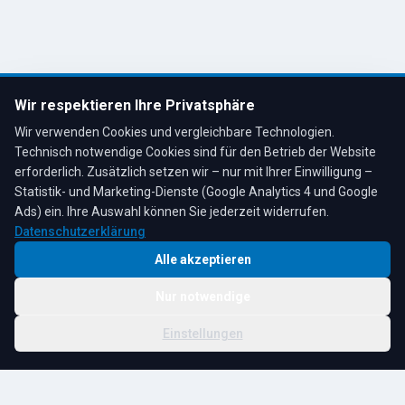
Remscheid, Bergisches Land
Tel: 02191 80793
info@tescheoel.de
Öffnungszeiten:
Mo–Fr: 7:30–17:00 Uhr
Wir respektieren Ihre Privatsphäre
Sa: 8:00–12:00 Uhr
Wir verwenden Cookies und vergleichbare Technologien.
Technisch notwendige Cookies sind für den Betrieb der Website
erforderlich. Zusätzlich setzen wir – nur mit Ihrer Einwilligung –
Statistik- und Marketing-Dienste (Google Analytics 4 und Google
4,3
★
★
★
★
★
auf Google
Bewertungen lesen →
Ads) ein. Ihre Auswahl können Sie jederzeit widerrufen.
Datenschutzerklärung
Alle akzeptieren
Nur notwendige
© 2026 R. Tesche GmbH. Alle Rechte vorbehalten.
Cookie-
Schwester:
Tesche
Impressum
Datenschutz
|
Einstellungen
Einstellungen
Immobilien