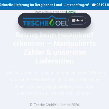
lle Lieferung im Bergischen Land · Jetzt anfragen! · ☎ 02191 80793
Startseite
/
Ratgeber
/
Heizöl
Menü
2
Min. Lesezeit
Betrug beim Heizölkauf
erkennen — Manipulierte
Zähler & unseriöse
Lieferanten
Jährlich werden deutsche Verbraucher um Millionen
Euro durch Heizölbetrug geschädigt. Wir zeigen
Ihnen, wie die gängigen Betrugsmaschen
funktionieren und wie Sie sich schützen.
R. Tesche GmbH
1. Januar 2026