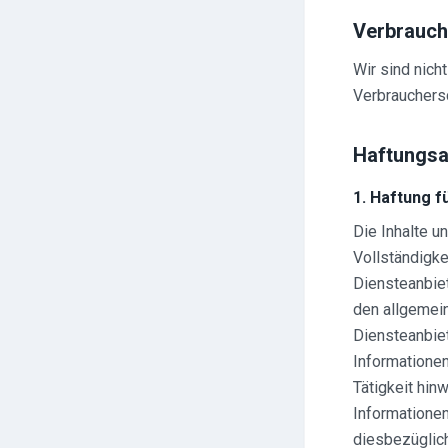
Verbrauche
Wir sind nicht
Verbrauchersc
Haftungsa
1. Haftung fü
Die Inhalte un
Vollständigke
Diensteanbiet
den allgemein
Diensteanbiet
Informatione
Tätigkeit hin
Informationen
diesbezüglich