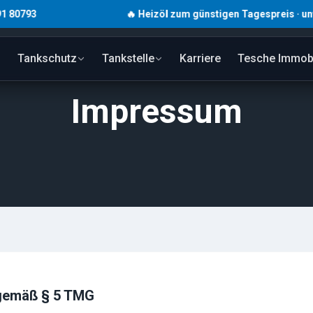
3
🔥 Heizöl zum günstigen Tagespreis · unverbindl
Tankschutz
Tankstelle
Karriere
Tesche Immobi
Impressum
gemäß § 5 TMG