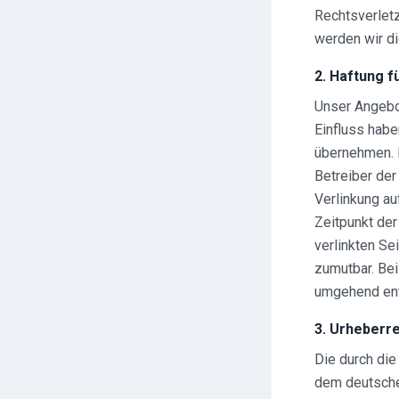
Rechtsverlet
werden wir d
2. Haftung f
Unser Angebot
Einfluss habe
übernehmen. F
Betreiber der
Verlinkung au
Zeitpunkt der
verlinkten Se
zumutbar. Be
umgehend ent
3. Urheberr
Die durch die
dem deutschen