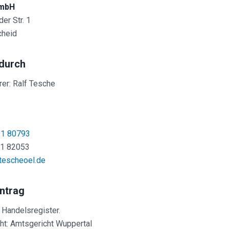
GmbH
er Str. 1
heid
 durch
er: Ralf Tesche
1 80793
91 82053
tescheoel.de
intrag
 Handelsregister.
ht: Amtsgericht Wuppertal