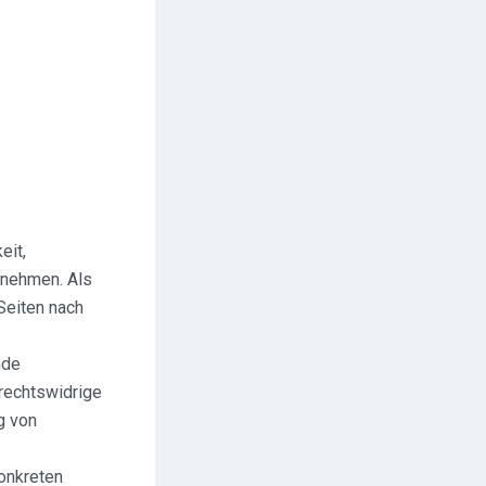
eit,
ernehmen. Als
Seiten nach
mde
rechtswidrige
g von
konkreten