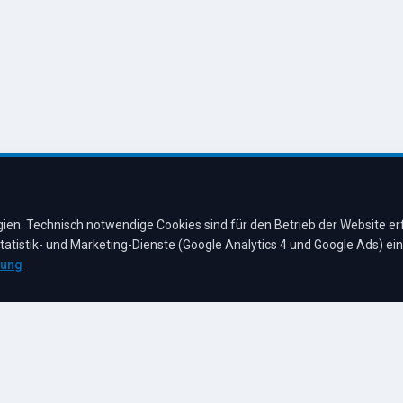
gung
gegeräte
lgeruch
g
4,3
★
★
★
★
★
auf Google
Bewertungen lesen →
en. Technisch notwendige Cookies sind für den Betrieb der Website erf
 Statistik- und Marketing-Dienste (Google Analytics 4 und Google Ads) ei
rung
Impressum
Dat