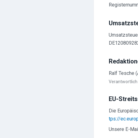
Registernum
Umsatzste
Umsatzsteuer
DE12080928
Redaktione
Ralf Tesche (
Verantwortlic
EU-Streits
Die Europäisc
tps://ec.eur
Unsere E-Mai