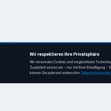
Tankstillle
Leckanzei
Hilfe bei Ö
Entsorgun
Wir respektieren Ihre Privatsphäre
Wir verwenden Cookies und vergleichbare Technologi
Zusätzlich setzen wir – nur mit Ihrer Einwilligung –
können Sie jederzeit widerrufen.
Datenschutzerklä
© 2026 R. Tesche GmbH. Alle Rechte vorbehalten.