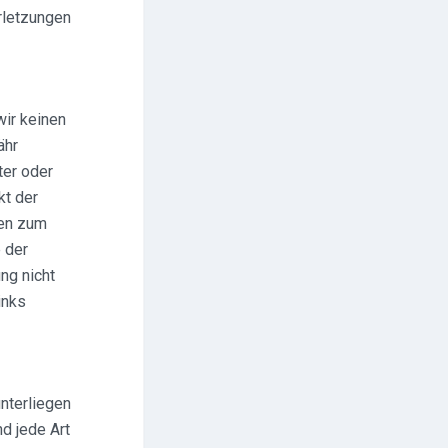
rletzungen
wir keinen
ähr
ter oder
kt der
ren zum
e der
ng nicht
inks
unterliegen
d jede Art