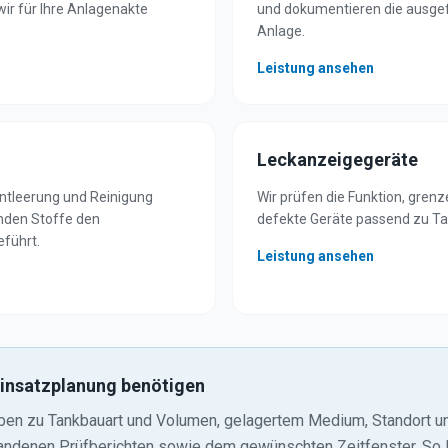
wir für Ihre Anlagenakte
und dokumentieren die ausgef
Anlage.
Leistung ansehen
Leckanzeigegeräte
ntleerung und Reinigung
Wir prüfen die Funktion, gre
enden Stoffe den
defekte Geräte passend zu T
führt.
Leistung ansehen
 Einsatzplanung benötigen
aben zu Tankbauart und Volumen, gelagertem Medium, Standort un
handenen Prüfberichten sowie dem gewünschten Zeitfenster. So l