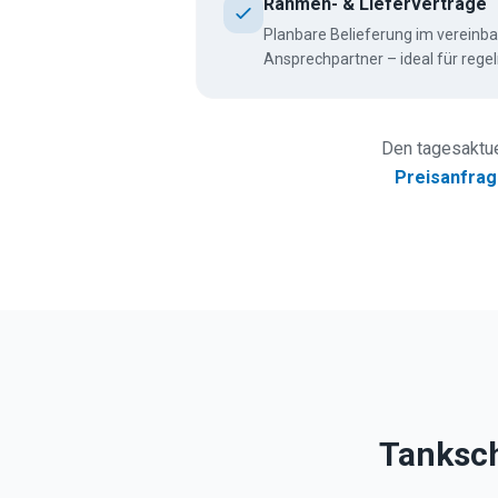
Rahmen- & Lieferverträge
Planbare Belieferung im vereinb
Ansprechpartner – ideal für reg
Den tagesaktue
Preisanfra
Tanksch