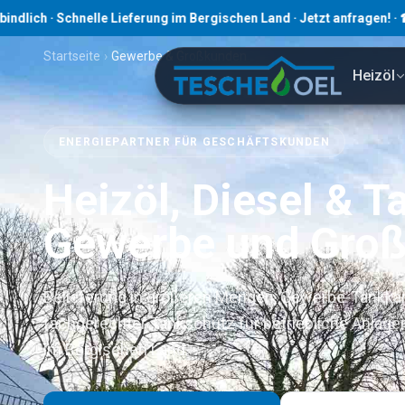
chnelle Lieferung im Bergischen Land · Jetzt anfragen! · ☎ 02191 8
Startseite
›
Gewerbe & Großkunden
Heizöl
ENERGIEPARTNER FÜR GESCHÄFTSKUNDEN
Heizöl, Diesel & T
Gewerbe und Gro
Belieferung in größeren Mengen, Gewerbe-Tankkart
fachgerechter Tankschutz für betriebliche Anlag
im Bergischen Land.