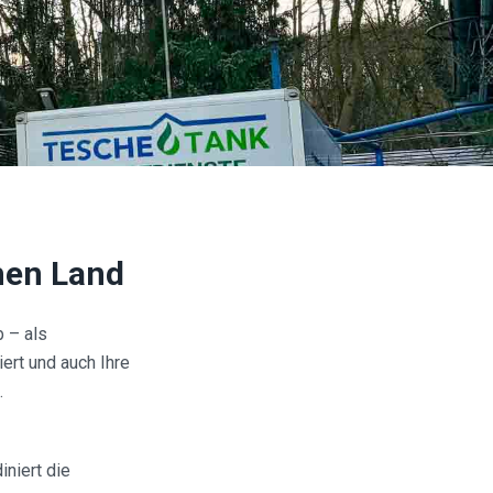
hen Land
 – als
iert und auch Ihre
.
niert die