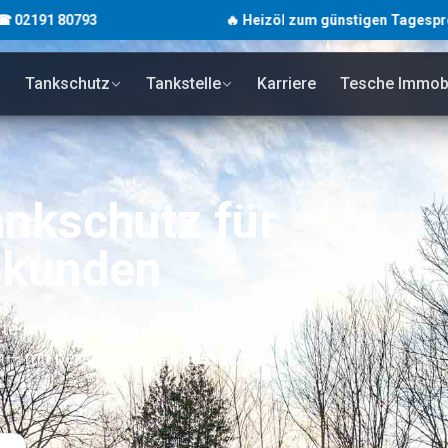
0793
🔥 Heizöl zum günstigen Tagespreis · unverbi
Tankschutz
Tankstelle
Karriere
Tesche Immobi
ankschutz für
ßkunden
e für Ihren Fuhrpark und
en – mit persönlicher Abstimmung