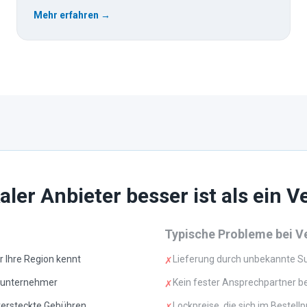
Mehr erfahren →
ler Anbieter besser ist als ein V
Typische Probleme bei V
r Ihre Region kennt
Lieferung durch unbekannte 
✗
ubunternehmer
Kein fester Ansprechpartner b
✗
versteckte Gebühren
Lockpreise, die sich im Bestel