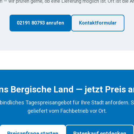
n — wir prüfen gerne, ob eine Lieferung möglich ist. Oft ist die A
02191 80793 anrufen
Kontaktformular
ins Bergische Land — jetzt Preis 
bindliches Tagespreisangebot für Ihre Stadt anfordern. S
geliefert vom Fachbetrieb vor Ort.
Preisanfrage starten
Ratenkauf entdecken