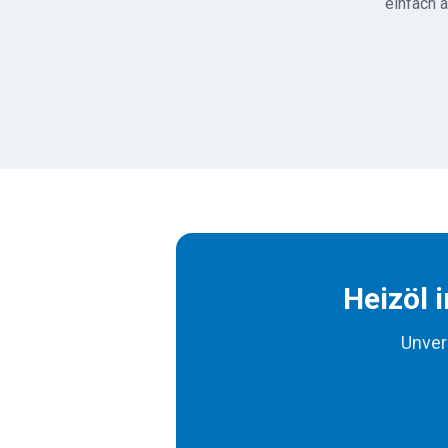
einfach a
Heizöl 
Unver