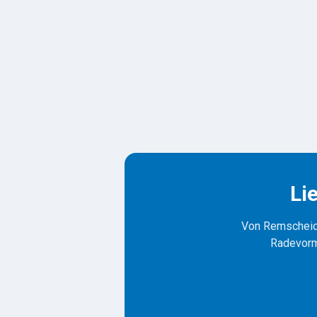
Li
Von Remscheid 
Radevormw