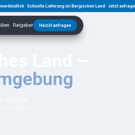
ich · Schnelle Lieferung im Bergischen Land · Jetzt anfragen! · ☎ 
lien
Ratgeber
Heizöl anfragen
ches Land –
Umgebung
das gesamte
en und kurzen