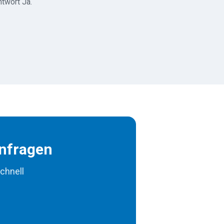
ntwort Ja.
anfragen
chnell