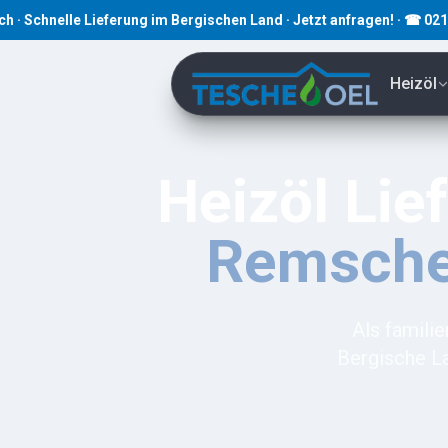
elle Lieferung im Bergischen Land · Jetzt anfragen! · ☎ 02191 8079
Heizöl
Heizöl Lie
Remsche
Als famili
Bergische La