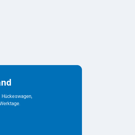
and
p, Hückeswagen,
 Werktage.