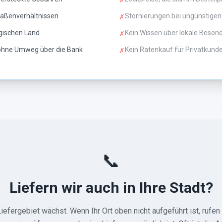
✗
raßenverhältnissen
Stornierungen bei ungünstigen
✗
gischen Land
Kein Wissen über lokale Beson
✗
 ohne Umweg über die Bank
Kein Ratenkauf für Privatkund
✗
📞
Liefern wir auch in Ihre Stadt?
iefergebiet wächst. Wenn Ihr Ort oben nicht aufgeführt ist, rufen