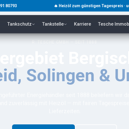
3
🔥 Heizöl zum günstigen Tagespreis · unverbindl
Tankschutz
Tankstelle
Karriere
Tesche Immobi
R. TESCHE GMBH — SEIT 1888
fergebiet Bergis
id, Solingen & 
engeführter Energiehändler seit 1888 beliefern wir 
nd zuverlässig mit Heizöl — mit fairen Tagespreis
Lieferzeiten.