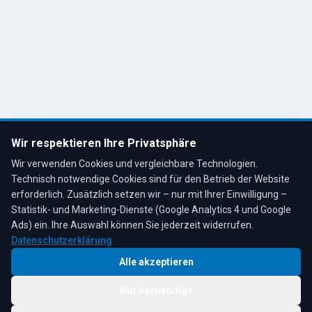
Kontakt
R. Tesche GmbH
Remscheid, Bergisches Land
Tel: 02191 80793
info@tescheoel.de
Öffnungszeiten:
Mo–Fr: 7:30–17:00 Uhr
Wir respektieren Ihre Privatsphäre
Sa: 8:00–12:00 Uhr
Wir verwenden Cookies und vergleichbare Technologien.
Technisch notwendige Cookies sind für den Betrieb der Website
erforderlich. Zusätzlich setzen wir – nur mit Ihrer Einwilligung –
Statistik- und Marketing-Dienste (Google Analytics 4 und Google
4,3
★
★
★
★
★
auf Google
Bewertungen lesen →
Ads) ein. Ihre Auswahl können Sie jederzeit widerrufen.
Datenschutzerklärung
Alle akzeptieren
Nur notwendige
© 2026 R. Tesche GmbH. Alle Rechte vorbehalten.
Cookie-
Schwester:
Tesche