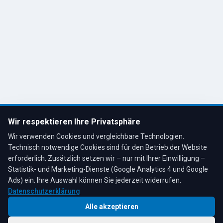
Cookie-Einstellungen
Kontakt
R. Tesche GmbH
Remscheid, Bergisches Land
Tel: 02191 80793
info@tescheoel.de
Öffnungszeiten:
Mo–Fr: 7:30–17:00 Uhr
Wir respektieren Ihre Privatsphäre
Sa: 8:00–12:00 Uhr
Wir verwenden Cookies und vergleichbare Technologien.
Technisch notwendige Cookies sind für den Betrieb der Website
erforderlich. Zusätzlich setzen wir – nur mit Ihrer Einwilligung –
Statistik- und Marketing-Dienste (Google Analytics 4 und Google
4,3
★
★
★
★
★
auf Google
Bewertungen lesen →
Ads) ein. Ihre Auswahl können Sie jederzeit widerrufen.
Datenschutzerklärung
Alle akzeptieren