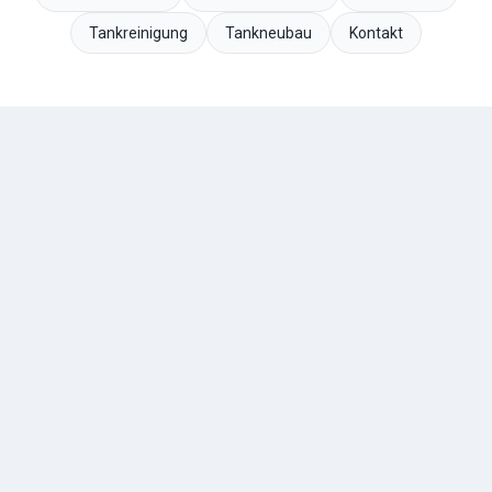
Tankreinigung
Tankneubau
Kontakt
TESCHE
ÖL
R. Tesche GmbH — Ihr zuverlässiger Partner für Heizöl und
Tankschutz im Bergischen Land. Seit 1888.
Über uns
Geschichte
Kontakt