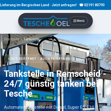
g im Bergischen Land · Jetzt anfragen! · ☎ 02191 80793
Menü
Startseite
>
Tankstelle
24/7 GEÖFFNET - AUCH FEIERTAGS
Tankstelle in Remscheid -
24/7 günstig tanken bei
Tesche
Automatentankstelle mit Diesel, Super E5, E10,