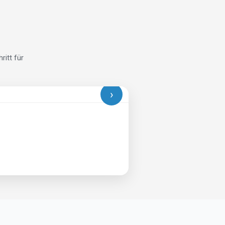
itt für
›
ahrzeugs zu fließen.