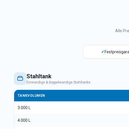
Alle Pr
✓
Festpreisgara
Stahltank
Einwandige & doppelwandige Stahltanks
TANKVOLUMEN
3.000 L
4.000 L