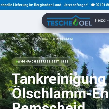
ung im Bergischen Land · Jetzt anfragen! · ☎ 02191 80793
Heizöl
Startseite
›
Tankschutz
›
Tankreinigung
WHG-FACHBETRIEB SEIT 1888
Tankreinigung
Ölschlamm-Ent
Remscheid