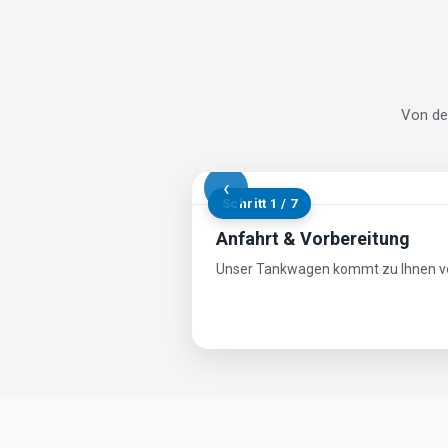
Von de
‹
Schritt 2 / 7
Schläuche anschließen
Der Saugschlauch wird am Öltank an