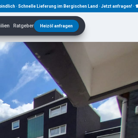
lle Lieferung im Bergischen Land · Jetzt anfragen! · ☎ 02191 80793
lien
Ratgeber
Heizöl anfragen