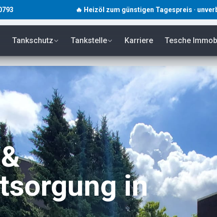
🔥 Heizöl zum günstigen Tagespreis · unverbindlich · Schne
Tankschutz
Tankstelle
Karriere
Tesche Immobi
 &
sorgung in