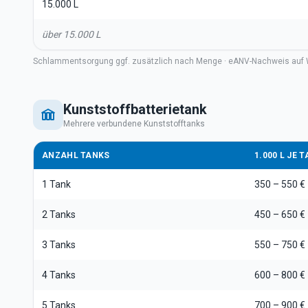
15.000 L
über 15.000 L
Schlammentsorgung ggf. zusätzlich nach Menge · eANV-Nachweis auf 
Kunststoffbatterietank
Mehrere verbundene Kunststofftanks
ANZAHL TANKS
1.000 L JE 
1 Tank
350 – 550 €
2 Tanks
450 – 650 €
3 Tanks
550 – 750 €
4 Tanks
600 – 800 €
5 Tanks
700 – 900 €