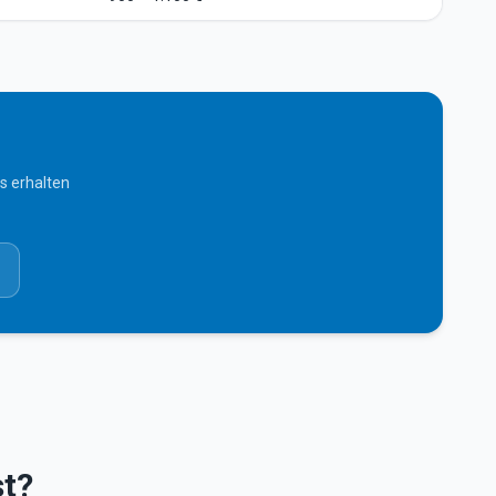
s erhalten
st?