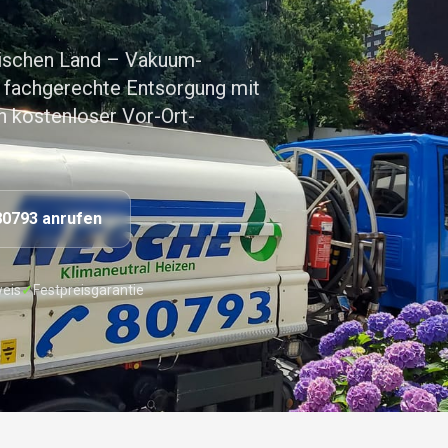
gischen Land – Vakuum-
 fachgerechte Entsorgung mit
 kostenloser Vor-Ort-
80793 anrufen
eis
✓
Festpreisgarantie