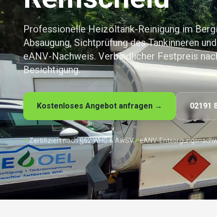
Professionelle Heizöltank-Reinigung im Ber
Absaugung, Sichtprüfung des Tankinneren und
eANV-Nachweis. Verbindlicher Festpreis nach
Besichtigung.
Kostenloses Angebot anfragen →
02191 
✓
Zertifiziert nach §62 WHG & AwSV
✓
eANV-Entsorgungsnachw