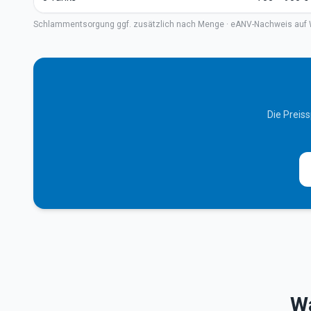
Schlammentsorgung ggf. zusätzlich nach Menge · eANV-Nachweis auf 
Die Preis
Wa