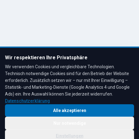
Kontakt
R. Tesche GmbH
Remscheid, Bergisches Land
Tel: 02191 80793
info@tescheoel.de
Öffnungszeiten:
Mo–Fr: 7:30–17:00 Uhr
Wir respektieren Ihre Privatsphäre
Sa: 8:00–12:00 Uhr
Wir verwenden Cookies und vergleichbare Technologien.
Technisch notwendige Cookies sind für den Betrieb der Website
erforderlich. Zusätzlich setzen wir – nur mit Ihrer Einwilligung –
Statistik- und Marketing-Dienste (Google Analytics 4 und Google
4,3
★
★
★
★
★
auf Google
Bewertungen lesen →
Ads) ein. Ihre Auswahl können Sie jederzeit widerrufen.
Datenschutzerklärung
Alle akzeptieren
Nur notwendige
© 2026 R. Tesche GmbH. Alle Rechte vorbehalten.
Cookie-
Schwester:
Tesche
Impressum
Datenschutz
|
Einstellungen
Einstellungen
Immobilien