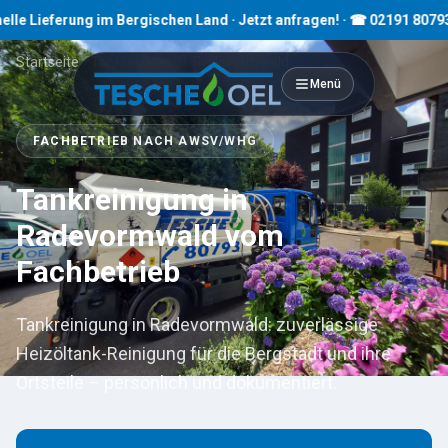
ferung im Bergischen Land · Jetzt anfragen! · ☎ 02191 80793
Startseite
›
Tankreinigung
›
Radevormwald
Menü
FACHBETRIEB NACH AWSV/WHG
Tankreinigung in
Radevormwald vom
Fachbetrieb
Tankreinigung in Radevormwald: zuverlässige
Heizöltank-Reinigung für die Bergstadt und ihre
Ortsteile – persönlich und dokumentiert.