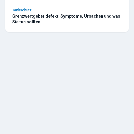
Tankschutz
Grenzwertgeber defekt: Symptome, Ursachen und was
Sie tun sollten
TESCHE
ÖL
R. Tesche GmbH — Ihr zuverlässiger Partner für Heizöl und
Tankschutz im Bergischen Land. Seit 1888.
Über uns
Geschichte