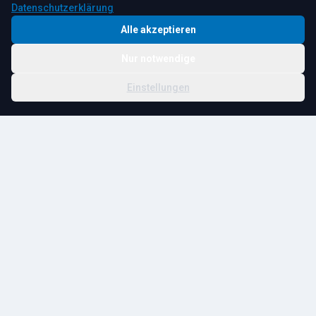
Datenschutzerklärung
Alle akzeptieren
Nur notwendige
© 2026 R. Tesche GmbH. Alle Rechte vorbehalten.
Cookie-
Schwester:
Tesche
Impressum
Datenschutz
|
Einstellungen
Einstellungen
Immobilien