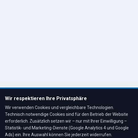
Impressum
Datenschutz
Cookie-Einstellungen
Kontakt
R. Tesche GmbH
Remscheid, Bergisches Land
Tel: 02191 80793
info@tescheoel.de
Öffnungszeiten:
Mo–Fr: 7:30–17:00 Uhr
Wir respektieren Ihre Privatsphäre
Sa: 8:00–12:00 Uhr
Wir verwenden Cookies und vergleichbare Technologien.
Technisch notwendige Cookies sind für den Betrieb der Website
erforderlich. Zusätzlich setzen wir – nur mit Ihrer Einwilligung –
Statistik- und Marketing-Dienste (Google Analytics 4 und Google
4,3
★
★
★
★
★
auf Google
Bewertungen lesen →
Ads) ein. Ihre Auswahl können Sie jederzeit widerrufen.