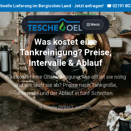
eferung im Bergischen Land · Jetzt anfragen! · ☎ 02191 80793
Startseite
/
Ratgeber
/
Tankschutz
Menü
8
Min. Lesezeit
Was kostet eine
Tankreinigung? Preise,
Intervalle & Ablauf
Was kostet eine Öltankreinigung, wie oft ist sie nötig
und wie läuft sie ab? Preise nach Tankgröße,
Intervalle und der Ablauf in fünf Schritten.
R. Tesche GmbH
3. Juli 2026