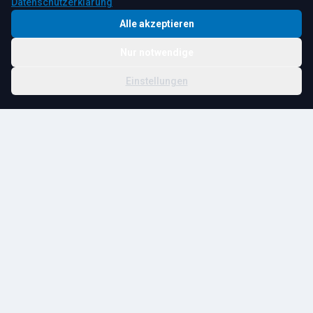
Datenschutzerklärung
Alle akzeptieren
Nur notwendige
© 2026 R. Tesche GmbH. Alle Rechte vorbehalten.
Cookie-
Schwester:
Tesche
Impressum
Datenschutz
|
Einstellungen
Einstellungen
Immobilien