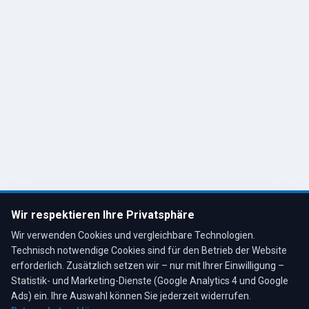
Impressum
Datenschutz
Cookie-Einstellungen
Kontakt
R. Tesche GmbH
Remscheid, Bergisches Land
Tel: 02191 80793
info@tescheoel.de
Öffnungszeiten:
Mo–Fr: 7:30–17:00 Uhr
Wir respektieren Ihre Privatsphäre
Sa: 8:00–12:00 Uhr
Wir verwenden Cookies und vergleichbare Technologien.
Technisch notwendige Cookies sind für den Betrieb der Website
erforderlich. Zusätzlich setzen wir – nur mit Ihrer Einwilligung –
Statistik- und Marketing-Dienste (Google Analytics 4 und Google
4,3
★
★
★
★
★
auf Google
Bewertungen lesen →
Ads) ein. Ihre Auswahl können Sie jederzeit widerrufen.