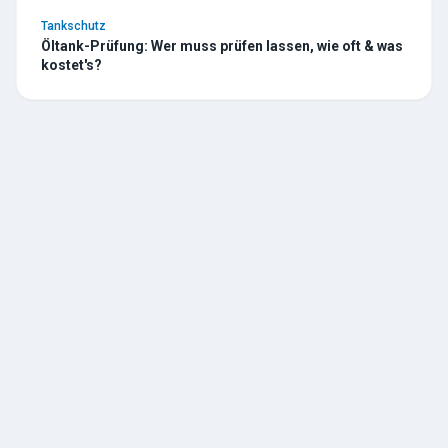
Tankschutz
Öltank-Prüfung: Wer muss prüfen lassen, wie oft & was
kostet's?
TESCHE
ÖL
R. Tesche GmbH — Ihr zuverlässiger Partner für Heizöl und
Tankschutz im Bergischen Land. Seit 1888.
Über uns
Geschichte