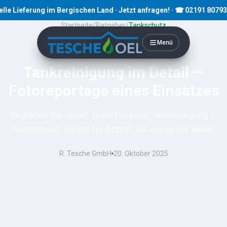
eferung im Bergischen Land · Jetzt anfragen! · ☎ 02191 80793
Startseite
/
Ratgeber
/
Tankschutz
Menü
8
Min. Lesezeit
Tankreinigung im Detail —
Fotoreportage eines Einsatzes
Begleiten Sie unser Team bei einer Tankreinigung in
Remscheid: Schritt für Schritt, als wären Sie dabei.
R. Tesche GmbH
20. Oktober 2025