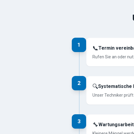
1
📞
Termin vereinb
Rufen Sie an oder nut
2
🔍
Systematische 
Unser Techniker prüft
3
🔧
Wartungsarbei
Kleinere Mängel werde