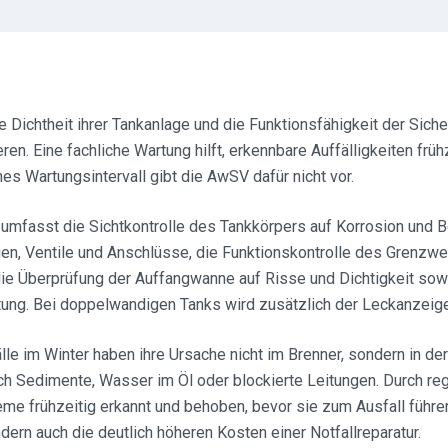
 Dichtheit ihrer Tankanlage und die Funktionsfähigkeit der Siche
ren. Eine fachliche Wartung hilft, erkennbare Auffälligkeiten früh
nes Wartungsintervall gibt die AwSV dafür nicht vor.
umfasst die Sichtkontrolle des Tankkörpers auf Korrosion und 
gen, Ventile und Anschlüsse, die Funktionskontrolle des Grenzw
ie Überprüfung der Auffangwanne auf Risse und Dichtigkeit sowi
tung. Bei doppelwandigen Tanks wird zusätzlich der Leckanzeige
le im Winter haben ihre Ursache nicht im Brenner, sondern in de
rch Sedimente, Wasser im Öl oder blockierte Leitungen. Durch r
me frühzeitig erkannt und behoben, bevor sie zum Ausfall führen
ndern auch die deutlich höheren Kosten einer Notfallreparatur.