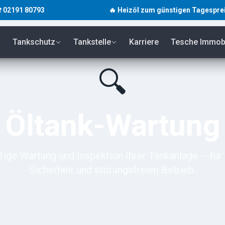
80793
🔥 Heizöl zum günstigen Tagespreis · unverb
Tankschutz
Tankstelle
Karriere
Tesche Immobi
🔍
Öltank-Wartung
ge Wartung und Inspektion Ihrer Tankanlage -- fü
Sicherheit und störungsfreien Betrieb.