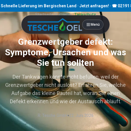
e Lieferung im Bergischen Land · Jetzt anfragen! · ☎ 02191 80793
Startseite
/
Ratgeber
/
Tankschutz
Menü
7
Min. Lesezeit
Grenzwertgeber defekt:
Symptome, Ursachen und was
Sie tun sollten
Der Tankwagen konnte nicht befüllen, weil der
Grenzwertgeber nicht auslöst? Erfahren Sie, welche
Aufgabe das kleine Bauteil hat, woran Sie einen
Defekt erkennen und wie der Austausch abläuft.
R. Tesche GmbH
22. Juni 2026