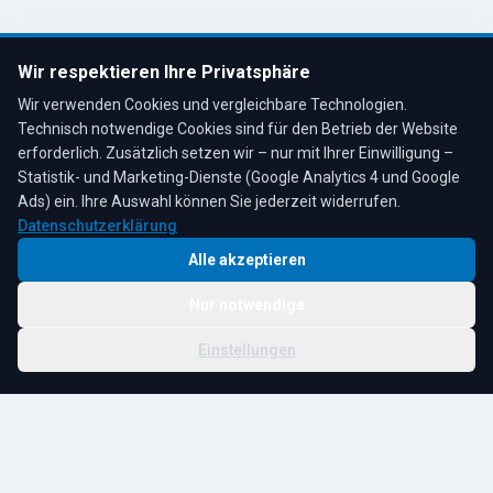
info@tescheoel.de
Öffnungszeiten:
Mo–Fr: 7:30–17:00 Uhr
Wir respektieren Ihre Privatsphäre
Sa: 8:00–12:00 Uhr
Wir verwenden Cookies und vergleichbare Technologien.
Technisch notwendige Cookies sind für den Betrieb der Website
erforderlich. Zusätzlich setzen wir – nur mit Ihrer Einwilligung –
Statistik- und Marketing-Dienste (Google Analytics 4 und Google
4,3
★
★
★
★
★
auf Google
Bewertungen lesen →
Ads) ein. Ihre Auswahl können Sie jederzeit widerrufen.
Datenschutzerklärung
Alle akzeptieren
Nur notwendige
© 2026 R. Tesche GmbH. Alle Rechte vorbehalten.
Cookie-
Schwester:
Tesche
Impressum
Datenschutz
|
Einstellungen
Einstellungen
Immobilien