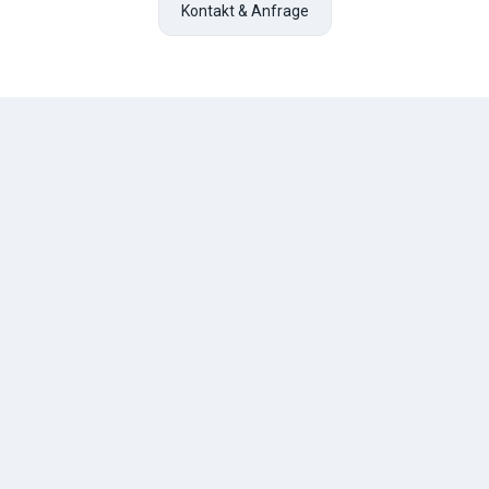
Kontakt & Anfrage
TESCHE
ÖL
R. Tesche GmbH — Ihr zuverlässiger Partner für Heizöl und
Tankschutz im Bergischen Land. Seit 1888.
Über uns
Geschichte
Kontakt
Heizöl & Tankschutz