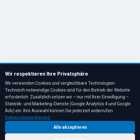
Kontakt
R. Tesche GmbH
Remscheid, Bergisches Land
Tel: 02191 80793
info@tescheoel.de
Öffnungszeiten:
Mo–Fr: 7:30–17:00 Uhr
Wir respektieren Ihre Privatsphäre
Sa: 8:00–12:00 Uhr
Wir verwenden Cookies und vergleichbare Technologien.
Technisch notwendige Cookies sind für den Betrieb der Website
erforderlich. Zusätzlich setzen wir – nur mit Ihrer Einwilligung –
Statistik- und Marketing-Dienste (Google Analytics 4 und Google
4,3
★
★
★
★
★
auf Google
Bewertungen lesen →
Ads) ein. Ihre Auswahl können Sie jederzeit widerrufen.
Datenschutzerklärung
Alle akzeptieren