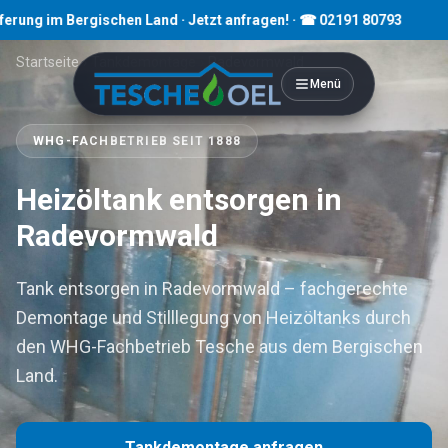
 Bergischen Land · Jetzt anfragen! · ☎ 02191 80793
Startseite
›
Tankdemontage
›
Radevormwald
Menü
WHG-FACHBETRIEB SEIT 1888
Heizöltank entsorgen in
Radevormwald
Tank entsorgen in Radevormwald – fachgerechte
Demontage und Stilllegung von Heizöltanks durch
den WHG-Fachbetrieb Tesche aus dem Bergischen
Land.
Tankdemontage anfragen