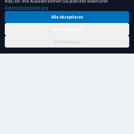
Ads) ein. Ihre Auswahl können Sie jederzeit widerrufen.
Datenschutzerklärung
Alle akzeptieren
Nur notwendige
© 2026 R. Tesche GmbH. Alle Rechte vorbehalten.
Cookie-
Schwester:
Tesche
Impressum
Datenschutz
|
Einstellungen
Einstellungen
Immobilien