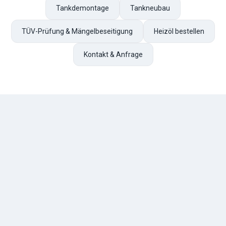
Tankdemontage
Tankneubau
TÜV-Prüfung & Mängelbeseitigung
Heizöl bestellen
Kontakt & Anfrage
TESCHE
ÖL
R. Tesche GmbH — Ihr zuverlässiger Partner für Heizöl und
Tankschutz im Bergischen Land. Seit 1888.
Über uns