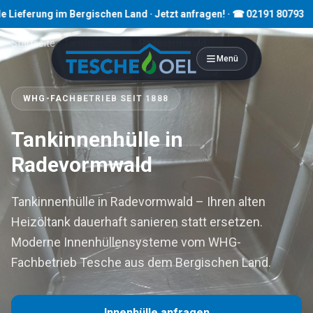
ng im Bergischen Land · Jetzt anfragen! · ☎ 02191 80793
Startseite
›
Tankinnenhülle
›
Radevormwald
Menü
WHG-FACHBETRIEB SEIT 1888
Tankinnenhülle in
Radevormwald
Tankinnenhülle in Radevormwald – Ihren alten
Heizöltank dauerhaft sanieren statt ersetzen.
Moderne Innenhüllensysteme vom WHG-
Fachbetrieb Tesche aus dem Bergischen Land.
Innenhülle anfragen