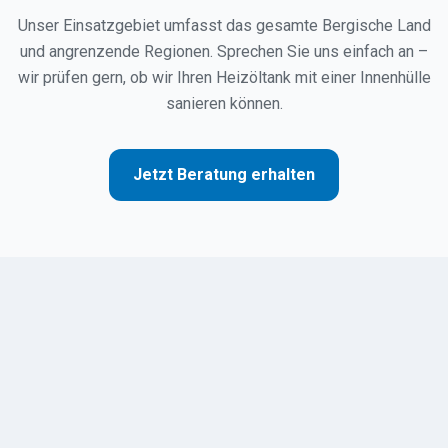
Unser Einsatzgebiet umfasst das gesamte Bergische Land
und angrenzende Regionen. Sprechen Sie uns einfach an –
wir prüfen gern, ob wir Ihren Heizöltank mit einer Innenhülle
sanieren können.
Jetzt Beratung erhalten
TESCHE
ÖL
R. Tesche GmbH — Ihr zuverlässiger Partner für Heizöl und