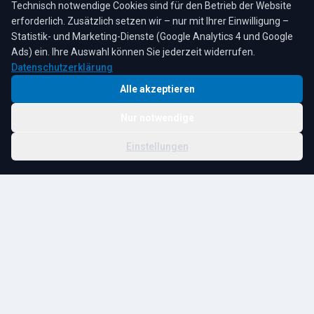
Technisch notwendige Cookies sind für den Betrieb der Website
erforderlich. Zusätzlich setzen wir – nur mit Ihrer Einwilligung –
Statistik- und Marketing-Dienste (Google Analytics 4 und Google
4,3
★
★
★
★
★
auf Google
Bewertungen lesen →
Ads) ein. Ihre Auswahl können Sie jederzeit widerrufen.
Datenschutzerklärung
Alle akzeptieren
Nur notwendige
© 2026 R. Tesche GmbH. Alle Rechte vorbehalten.
Cookie-
Schwester:
Tesche
Impressum
Datenschutz
|
Einstellungen
Einstellungen
Immobilien