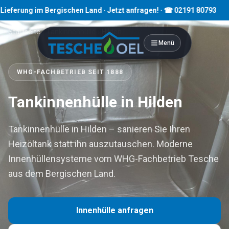
 im Bergischen Land · Jetzt anfragen! · ☎ 02191 80793
Startseite
›
Tankinnenhülle
›
Hilden
Menü
WHG-FACHBETRIEB SEIT 1888
Tankinnenhülle in Hilden
Tankinnenhülle in Hilden – sanieren Sie Ihren
Heizöltank statt ihn auszutauschen. Moderne
Innenhüllensysteme vom WHG-Fachbetrieb Tesche
aus dem Bergischen Land.
Innenhülle anfragen