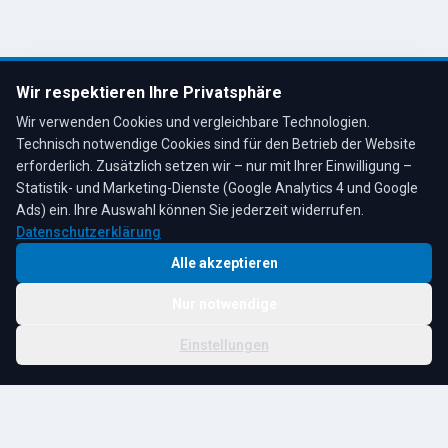
Tel: 02191 80793
info@tescheoel.de
Öffnungszeiten:
Mo–Fr: 7:30–17:00 Uhr
Wir respektieren Ihre Privatsphäre
Sa: 8:00–12:00 Uhr
Wir verwenden Cookies und vergleichbare Technologien.
Technisch notwendige Cookies sind für den Betrieb der Website
erforderlich. Zusätzlich setzen wir – nur mit Ihrer Einwilligung –
Statistik- und Marketing-Dienste (Google Analytics 4 und Google
4,3
★
★
★
★
★
auf Google
Bewertungen lesen →
Ads) ein. Ihre Auswahl können Sie jederzeit widerrufen.
Datenschutzerklärung
Alle akzeptieren
Nur notwendige
© 2026 R. Tesche GmbH. Alle Rechte vorbehalten.
Cookie-
Schwester:
Tesche
Impressum
Datenschutz
|
Einstellungen
Einstellungen
Immobilien