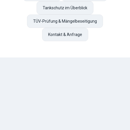
Tankschutz im Überblick
TÜV-Prüfung & Mängelbeseitigung
Kontakt & Anfrage
TESCHE
ÖL
R. Tesche GmbH — Ihr zuverlässiger Partner für Heizöl und
Tankschutz im Bergischen Land. Seit 1888.
Über uns