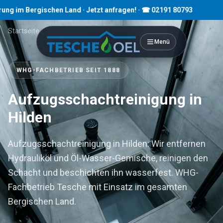
rgischen Land · Jetzt anfragen! · ☎ 02191 80793
Startseite
›
Aufzugsschachtreinigung
›
Hilden
Menü
WHG-FACHBETRIEB SEIT 1888
Aufzugsschachtreinigung in
Hilden
Aufzugsschachtreinigung in Hilden: Wir entfernen
Hydrauliköl und Öl-Wasser-Gemische, reinigen den
Schacht und beschichten ihn wasserfest. WHG-
Fachbetrieb Tesche mit Einsatz im gesamten
Bergischen Land.