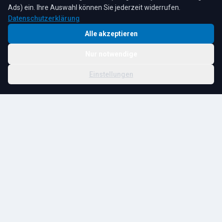
4,3
★
★
★
★
★
auf Google
Bewertungen lesen →
Ads) ein. Ihre Auswahl können Sie jederzeit widerrufen.
Datenschutzerklärung
Alle akzeptieren
Nur notwendige
© 2026 R. Tesche GmbH. Alle Rechte vorbehalten.
Cookie-
Schwester:
Tesche
Impressum
Datenschutz
|
Einstellungen
Einstellungen
Immobilien