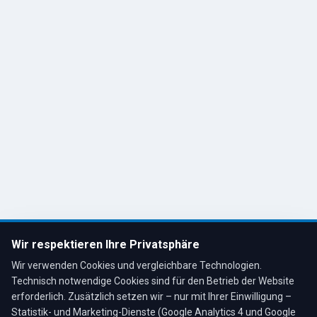
Karriere & Jobs
Impressum
Datenschutz
Cookie-Einstellungen
Kontakt
R. Tesche GmbH
Remscheid, Bergisches Land
Tel: 02191 80793
info@tescheoel.de
Öffnungszeiten:
Mo–Fr: 7:30–17:00 Uhr
Wir respektieren Ihre Privatsphäre
Sa: 8:00–12:00 Uhr
Wir verwenden Cookies und vergleichbare Technologien.
Technisch notwendige Cookies sind für den Betrieb der Website
erforderlich. Zusätzlich setzen wir – nur mit Ihrer Einwilligung –
Statistik- und Marketing-Dienste (Google Analytics 4 und Google