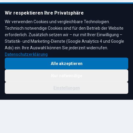
Öffnungszeiten:
Mo–Fr: 7:30–17:00 Uhr
Wir respektieren Ihre Privatsphäre
Sa: 8:00–12:00 Uhr
Wir verwenden Cookies und vergleichbare Technologien.
Technisch notwendige Cookies sind für den Betrieb der Website
erforderlich. Zusätzlich setzen wir – nur mit Ihrer Einwilligung –
Statistik- und Marketing-Dienste (Google Analytics 4 und Google
4,3
★
★
★
★
★
auf Google
Bewertungen lesen →
Ads) ein. Ihre Auswahl können Sie jederzeit widerrufen.
Datenschutzerklärung
Alle akzeptieren
Nur notwendige
© 2026 R. Tesche GmbH. Alle Rechte vorbehalten.
Cookie-
Schwester:
Tesche
Impressum
Datenschutz
|
Einstellungen
Einstellungen
Immobilien