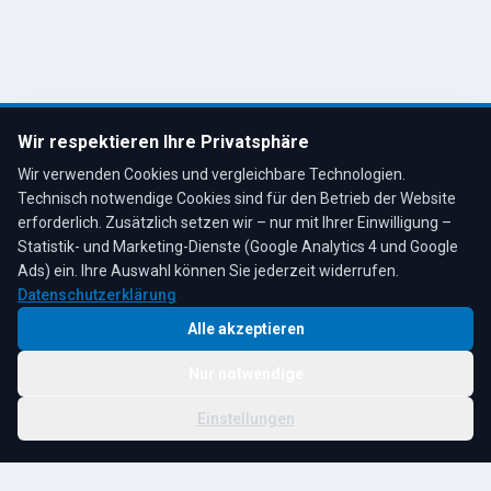
Remscheid, Bergisches Land
Tel: 02191 80793
info@tescheoel.de
Öffnungszeiten:
Mo–Fr: 7:30–17:00 Uhr
Wir respektieren Ihre Privatsphäre
Sa: 8:00–12:00 Uhr
Wir verwenden Cookies und vergleichbare Technologien.
Technisch notwendige Cookies sind für den Betrieb der Website
erforderlich. Zusätzlich setzen wir – nur mit Ihrer Einwilligung –
Statistik- und Marketing-Dienste (Google Analytics 4 und Google
4,3
★
★
★
★
★
auf Google
Bewertungen lesen →
Ads) ein. Ihre Auswahl können Sie jederzeit widerrufen.
Datenschutzerklärung
Alle akzeptieren
Nur notwendige
© 2026 R. Tesche GmbH. Alle Rechte vorbehalten.
Cookie-
Schwester:
Tesche
Impressum
Datenschutz
|
Einstellungen
Einstellungen
Immobilien