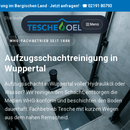
rgischen Land · Jetzt anfragen! · ☎ 02191 80793
Startseite
›
Aufzugsschachtreinigung
›
Wuppertal
Menü
WHG-FACHBETRIEB SEIT 1888
Aufzugsschachtreinigung in
Wuppertal
Aufzugsschacht in Wuppertal voller Hydrauliköl oder
Wasser? Wir reinigen den Schacht, entsorgen die
Medien WHG-konform und beschichten den Boden
dauerhaft. Fachbetrieb Tesche mit kurzen Wegen
aus dem nahen Remscheid.