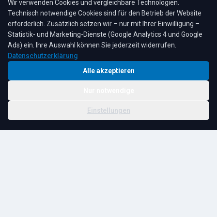
Wir verwenden Cookies und vergleichbare Technologien.
Technisch notwendige Cookies sind für den Betrieb der Website
erforderlich. Zusätzlich setzen wir – nur mit Ihrer Einwilligung –
Statistik- und Marketing-Dienste (Google Analytics 4 und Google
4,3
★
★
★
★
★
auf Google
Bewertungen lesen →
Ads) ein. Ihre Auswahl können Sie jederzeit widerrufen.
Datenschutzerklärung
Alle akzeptieren
Nur notwendige
© 2026 R. Tesche GmbH. Alle Rechte vorbehalten.
Cookie-
Schwester:
Tesche
Impressum
Datenschutz
|
Einstellungen
Einstellungen
Immobilien