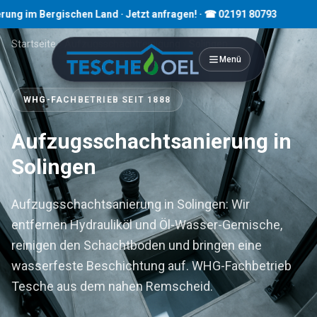
ergischen Land · Jetzt anfragen! · ☎ 02191 80793
Startseite
›
Aufzugsschachtreinigung
›
Solingen
Menü
WHG-FACHBETRIEB SEIT 1888
Aufzugsschachtsanierung in
Solingen
Aufzugsschachtsanierung in Solingen: Wir
entfernen Hydrauliköl und Öl-Wasser-Gemische,
reinigen den Schachtboden und bringen eine
wasserfeste Beschichtung auf. WHG-Fachbetrieb
Tesche aus dem nahen Remscheid.