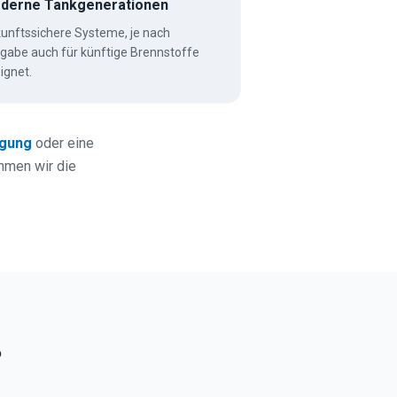
derne Tankgenerationen
unftssichere Systeme, je nach
igabe auch für künftige Brennstoffe
ignet.
igung
oder eine
ehmen wir die
?