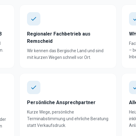
8
Regionaler Fachbetrieb aus
WH
Remscheid
d
Fac
n.
– b
Wir kennen das Bergische Land und sind
Inb
mit kurzen Wegen schnell vor Ort.
Persönliche Ansprechpartner
Al
Kurze Wege, persönliche
Hei
Terminabstimmung und ehrliche Beratung
ink
der
statt Verkaufsdruck.
Anl
in