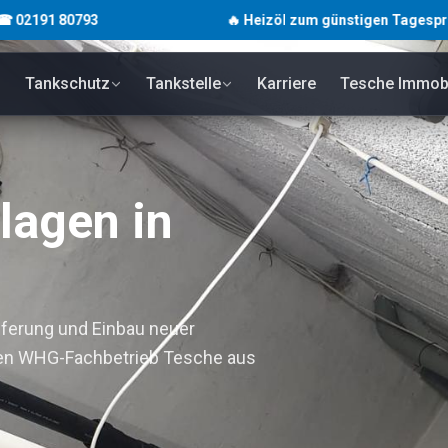
0793
🔥 Heizöl zum günstigen Tagespreis · unverb
Tankschutz
Tankstelle
Karriere
Tesche Immobi
lagen in
eferung und Einbau neuer
den WHG-Fachbetrieb Tesche aus