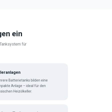
gen
ein
 Tanksystem für
lleranlagen
rere Batterietanks bilden eine
pakte Anlage – ideal für den
ssischen Heizölkeller.