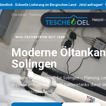
Schnelle Lieferung im Bergischen Land · Jetzt anfragen! · ☎ 02191 8
Startseite
›
Tankneubau
›
Solingen
Heizöl
WHG-FACHBETRIEB SEIT 1888
Moderne Öltankan
Solingen
Moderne Öltankanlagen für Solingen – Planung, Li
doppelwandiger Kunststoff-Batterietanks durch 
dem Bergischen Land.