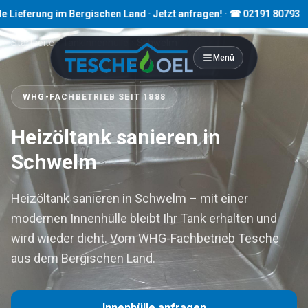
ung im Bergischen Land · Jetzt anfragen! · ☎ 02191 80793
Startseite
›
Tankinnenhülle
›
Schwelm
Menü
WHG-FACHBETRIEB SEIT 1888
Heizöltank sanieren in
Schwelm
Heizöltank sanieren in Schwelm – mit einer
modernen Innenhülle bleibt Ihr Tank erhalten und
wird wieder dicht. Vom WHG-Fachbetrieb Tesche
aus dem Bergischen Land.
Innenhülle anfragen