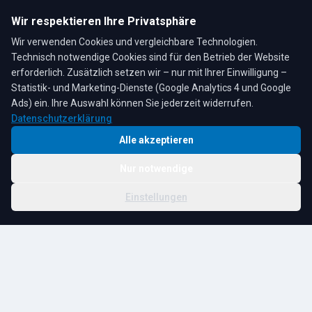
Öffnungszeiten:
Mo–Fr: 7:30–17:00 Uhr
Wir respektieren Ihre Privatsphäre
Sa: 8:00–12:00 Uhr
Wir verwenden Cookies und vergleichbare Technologien.
Technisch notwendige Cookies sind für den Betrieb der Website
erforderlich. Zusätzlich setzen wir – nur mit Ihrer Einwilligung –
Statistik- und Marketing-Dienste (Google Analytics 4 und Google
4,3
★
★
★
★
★
auf Google
Bewertungen lesen →
Ads) ein. Ihre Auswahl können Sie jederzeit widerrufen.
Datenschutzerklärung
Alle akzeptieren
Nur notwendige
© 2026 R. Tesche GmbH. Alle Rechte vorbehalten.
Cookie-
Schwester:
Tesche
Impressum
Datenschutz
|
Einstellungen
Einstellungen
Immobilien