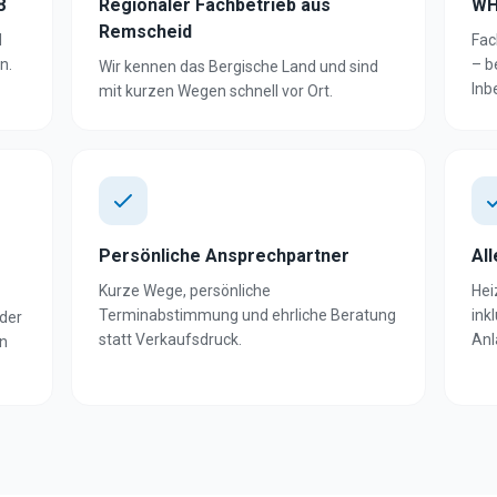
8
Regionaler Fachbetrieb aus
WH
Remscheid
d
Fac
n.
– b
Wir kennen das Bergische Land und sind
Inb
mit kurzen Wegen schnell vor Ort.
Persönliche Ansprechpartner
Al
Kurze Wege, persönliche
Hei
Terminabstimmung und ehrliche Beratung
ink
der
statt Verkaufsdruck.
Anl
in