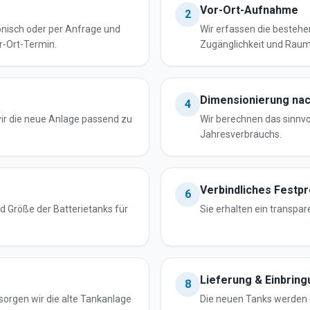
Vor-Ort-Aufnahme
2
onisch oder per Anfrage und
Wir erfassen die bestehe
r-Ort-Termin.
Zugänglichkeit und Raum
Dimensionierung na
4
ir die neue Anlage passend zu
Wir berechnen das sinnv
Jahresverbrauchs.
Verbindliches Festp
6
 Größe der Batterietanks für
Sie erhalten ein transpa
Lieferung & Einbrin
8
orgen wir die alte Tankanlage
Die neuen Tanks werden 