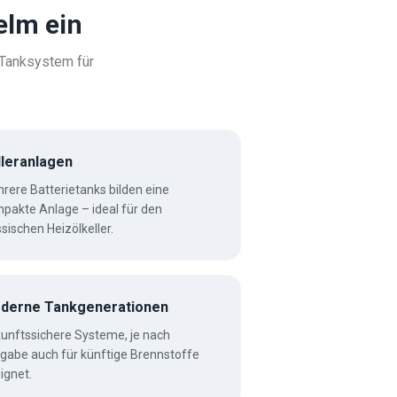
elm
ein
 Tanksystem für
lleranlagen
rere Batterietanks bilden eine
pakte Anlage – ideal für den
ssischen Heizölkeller.
derne Tankgenerationen
unftssichere Systeme, je nach
igabe auch für künftige Brennstoffe
ignet.