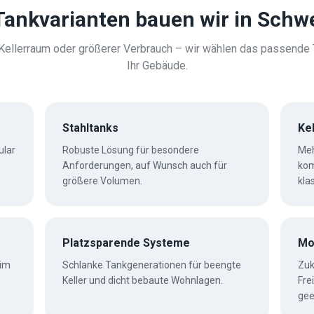
Tankvarianten bauen wir in
Schw
ellerraum oder größerer Verbrauch – wir wählen das passende
Ihr Gebäude.
Stahltanks
Ke
ular
Robuste Lösung für besondere
Meh
Anforderungen, auf Wunsch auch für
kom
größere Volumen.
kla
Platzsparende Systeme
Mo
 im
Schlanke Tankgenerationen für beengte
Zuk
Keller und dicht bebaute Wohnlagen.
Fre
gee