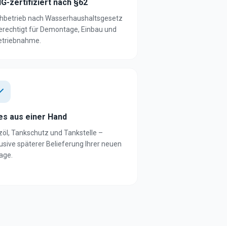
G-zertifiziert nach §62
hbetrieb nach Wasserhaushaltsgesetz
erechtigt für Demontage, Einbau und
etriebnahme.
les aus einer Hand
zöl, Tankschutz und Tankstelle –
lusive späterer Belieferung Ihrer neuen
age.