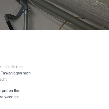
it ländlichen
n Tankanlagen nach
echt.
 prüfen Ihre
ppelwandige