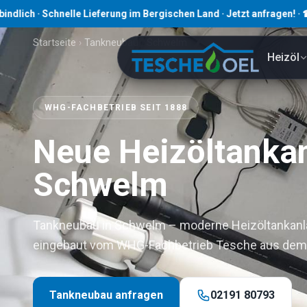
Schnelle Lieferung im Bergischen Land · Jetzt anfragen! · ☎ 02191 8
Startseite
›
Tankneubau
›
Schwelm
Heizöl
WHG-FACHBETRIEB SEIT 1888
Neue Heizöltankan
Schwelm
Tankneubau in Schwelm – moderne Heizöltankanlag
eingebaut vom WHG-Fachbetrieb Tesche aus dem 
Tankneubau anfragen
02191 80793