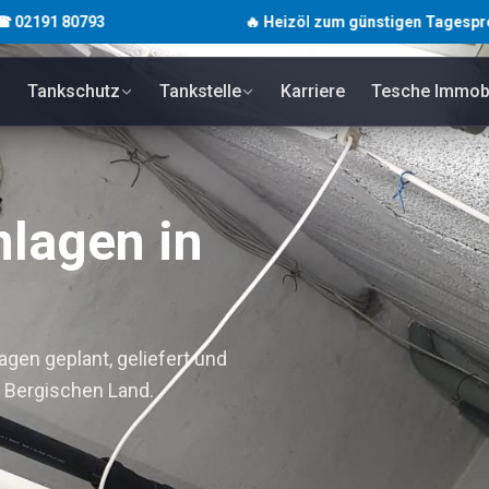
0793
🔥 Heizöl zum günstigen Tagespreis · unverb
Tankschutz
Tankstelle
Karriere
Tesche Immobi
lagen in
en geplant, geliefert und
Bergischen Land.