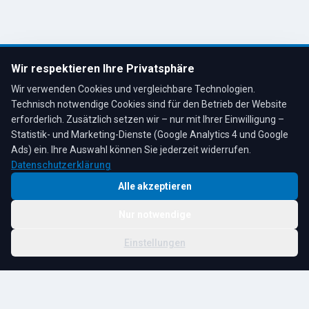
Tel: 02191 80793
info@tescheoel.de
Öffnungszeiten:
Mo–Fr: 7:30–17:00 Uhr
Wir respektieren Ihre Privatsphäre
Sa: 8:00–12:00 Uhr
Wir verwenden Cookies und vergleichbare Technologien.
Technisch notwendige Cookies sind für den Betrieb der Website
erforderlich. Zusätzlich setzen wir – nur mit Ihrer Einwilligung –
Statistik- und Marketing-Dienste (Google Analytics 4 und Google
4,3
★
★
★
★
★
auf Google
Bewertungen lesen →
Ads) ein. Ihre Auswahl können Sie jederzeit widerrufen.
Datenschutzerklärung
Alle akzeptieren
Nur notwendige
© 2026 R. Tesche GmbH. Alle Rechte vorbehalten.
Cookie-
Schwester:
Tesche
Impressum
Datenschutz
|
Einstellungen
Einstellungen
Immobilien