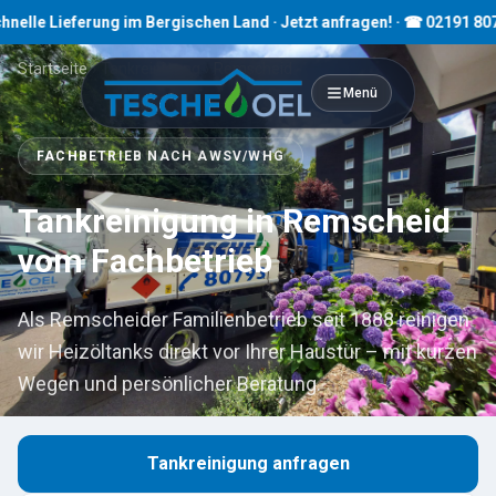
ieferung im Bergischen Land · Jetzt anfragen! · ☎ 02191 80793
Startseite
›
Tankreinigung
›
Remscheid
Menü
FACHBETRIEB NACH AWSV/WHG
Tankreinigung in Remscheid
vom Fachbetrieb
Als Remscheider Familienbetrieb seit 1888 reinigen
wir Heizöltanks direkt vor Ihrer Haustür – mit kurzen
Wegen und persönlicher Beratung.
Tankreinigung anfragen