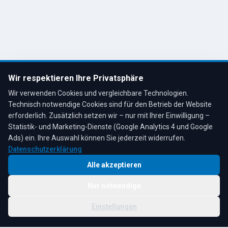
R. Tesche GmbH
Remscheid, Bergisches Land
Tel: 02191 80793
info@tescheoel.de
Öffnungszeiten:
Mo–Fr: 7:30–17:00 Uhr
Wir respektieren Ihre Privatsphäre
Sa: 8:00–12:00 Uhr
Wir verwenden Cookies und vergleichbare Technologien.
Technisch notwendige Cookies sind für den Betrieb der Website
erforderlich. Zusätzlich setzen wir – nur mit Ihrer Einwilligung –
Statistik- und Marketing-Dienste (Google Analytics 4 und Google
4,3
★
★
★
★
★
auf Google
Bewertungen lesen →
Ads) ein. Ihre Auswahl können Sie jederzeit widerrufen.
Datenschutzerklärung
Alle akzeptieren
Nur notwendige
© 2026 R. Tesche GmbH. Alle Rechte vorbehalten.
Cookie-
Schwester:
Tesche
Impressum
Datenschutz
|
Einstellungen
Einstellungen
Immobilien