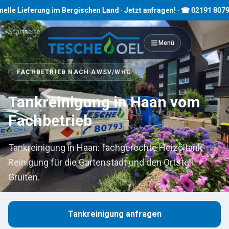
eferung im Bergischen Land · Jetzt anfragen! · ☎ 02191 80793
Startseite
›
Tankreinigung
›
Haan
Menü
FACHBETRIEB NACH AWSV/WHG
Tankreinigung in Haan vom
Fachbetrieb
Tankreinigung in Haan: fachgerechte Heizöltank-
Reinigung für die Gartenstadt und den Ortsteil
Gruiten.
Tankreinigung anfragen