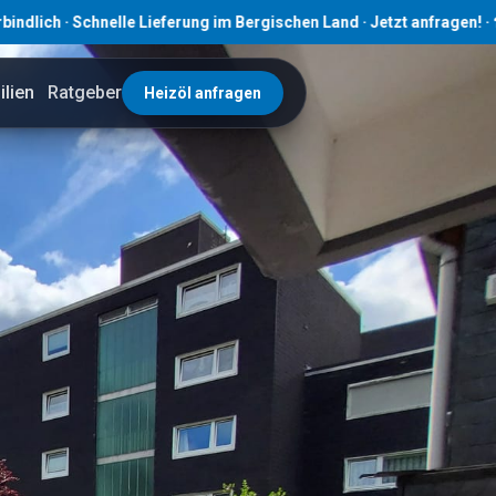
hnelle Lieferung im Bergischen Land · Jetzt anfragen! · ☎ 02191 80
lien
Ratgeber
Heizöl anfragen