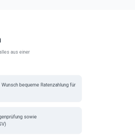
n
lles aus einer
f Wunsch bequeme Ratenzahlung für
genprüfung sowie
SV)