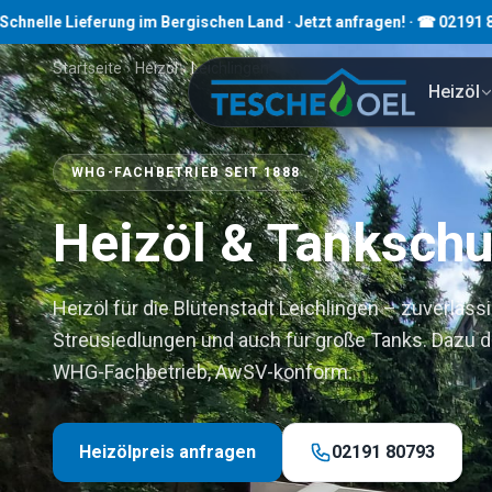
ferung im Bergischen Land · Jetzt anfragen! · ☎ 02191 80793
Startseite
›
Heizöl
›
Leichlingen
Heizöl
WHG-FACHBETRIEB SEIT 1888
Heizöl & Tankschu
Heizöl für die Blütenstadt Leichlingen – zuverlässig
Streusiedlungen und auch für große Tanks. Dazu 
WHG-Fachbetrieb, AwSV-konform.
Heizölpreis anfragen
02191 80793