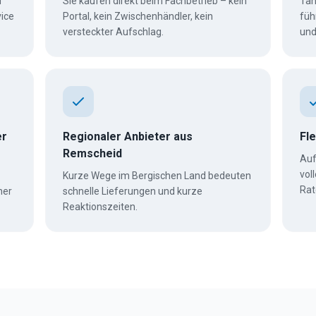
d
Sie kaufen direkt beim Fachbetrieb – kein
Tan
ice
Portal, kein Zwischenhändler, kein
füh
versteckter Aufschlag.
und
er
Regionaler Anbieter aus
Fl
Remscheid
Auf
vol
Kurze Wege im Bergischen Land bedeuten
Rat
her
schnelle Lieferungen und kurze
Reaktionszeiten.