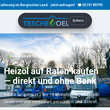
 im Bergischen Land · Jetzt anfragen! · ☎ 02191 80793
Menü
Startseite
›
Heizöl
›
Ratenkauf
FAMILIENUNTERNEHMEN SEIT 1888
Heizöl auf Raten kaufen
— direkt und ohne Bank
Heizöl bequem in 2 bis 18 Monatsraten bezahlen.
Direkt mit uns vereinbart, persönlich und diskret.
Keine Wartezeit, keine Bank — einfach Heizöl