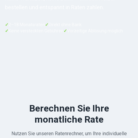
bestellen und entspannt in Raten zahlen.
✓
2–18 Monatsraten
✓
Direkt ohne Bank
✓
Keine versteckten Gebühren
✓
Vorzeitige Ablösung möglich
Berechnen Sie Ihre
monatliche Rate
Nutzen Sie unseren Ratenrechner, um Ihre individuelle