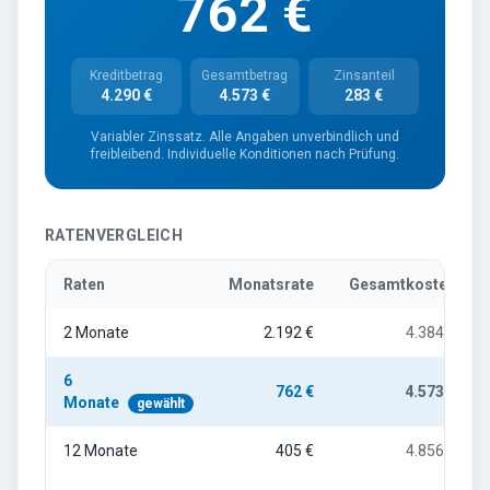
762 €
Kreditbetrag
Gesamtbetrag
Zinsanteil
4.290 €
4.573 €
283 €
Variabler Zinssatz. Alle Angaben unverbindlich und
freibleibend. Individuelle Konditionen nach Prüfung.
RATENVERGLEICH
Raten
Monatsrate
Gesamtkosten
2
Monate
2.192 €
4.384 €
6
762 €
4.573 €
Monate
gewählt
12
Monate
405 €
4.856 €