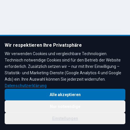
R. Tesche GmbH
Remscheid, Bergisches Land
Tel: 02191 80793
info@tescheoel.de
Öffnungszeiten:
Mo–Fr: 7:30–17:00 Uhr
Wir respektieren Ihre Privatsphäre
Sa: 8:00–12:00 Uhr
Wir verwenden Cookies und vergleichbare Technologien.
Technisch notwendige Cookies sind für den Betrieb der Website
erforderlich. Zusätzlich setzen wir – nur mit Ihrer Einwilligung –
Statistik- und Marketing-Dienste (Google Analytics 4 und Google
4,3
★
★
★
★
★
auf Google
Bewertungen lesen →
Ads) ein. Ihre Auswahl können Sie jederzeit widerrufen.
Datenschutzerklärung
Alle akzeptieren
Nur notwendige
© 2026 R. Tesche GmbH. Alle Rechte vorbehalten.
Cookie-
Schwester:
Tesche
Impressum
Datenschutz
|
Einstellungen
Einstellungen
Immobilien