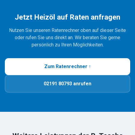
Jetzt Heizöl auf Raten anfragen
Nutzen Sie unseren Ratenrechner oben auf dieser Seite
oder rufen Sie uns direkt an. Wir beraten Sie gerne
TESCHE
ÖL
persönlich zu Ihren Möglichkeiten.
R. Tesche GmbH — Ihr zuverlässiger Partner für Heizöl und
Tankschutz im Bergischen Land. Seit 1888.
Zum Ratenrechner ↑
Über uns
Geschichte
02191 80793 anrufen
Kontakt
Heizöl & Tankschutz
Heizöl bestellen
Preisanfrage