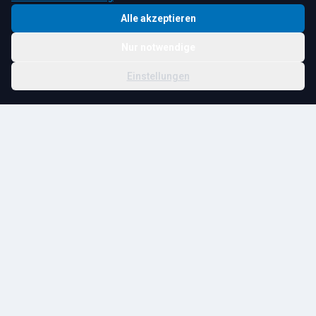
Alle akzeptieren
Nur notwendige
© 2026 R. Tesche GmbH. Alle Rechte vorbehalten.
Cookie-
Schwester:
Tesche
Impressum
Datenschutz
|
Einstellungen
Einstellungen
Immobilien