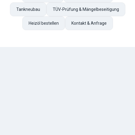
Tankneubau
TÜV-Prüfung & Mängelbeseitigung
Heizöl bestellen
Kontakt & Anfrage
TESCHE
ÖL
R. Tesche GmbH — Ihr zuverlässiger Partner für Heizöl und
Tankschutz im Bergischen Land. Seit 1888.
Über uns
Geschichte