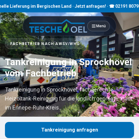
eferung im Bergischen Land · Jetzt anfragen! · ☎ 02191 80793
Startseite
›
Tankreinigung
›
Sprockhövel
Menü
FACHBETRIEB NACH AWSV/WHG
Tankreinigung in Sprockhövel
vom Fachbetrieb
Tankreinigung in Sprockhövel: fachgerechte
Heizöltank-Reinigung für die ländlich geprägte Stadt
im Ennepe-Ruhr-Kreis.
Tankreinigung anfragen