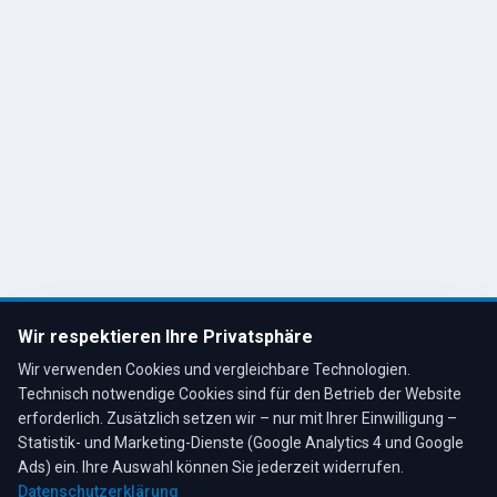
Impressum
Datenschutz
Cookie-Einstellungen
Kontakt
R. Tesche GmbH
Remscheid, Bergisches Land
Tel: 02191 80793
info@tescheoel.de
Öffnungszeiten:
Mo–Fr: 7:30–17:00 Uhr
Wir respektieren Ihre Privatsphäre
Sa: 8:00–12:00 Uhr
Wir verwenden Cookies und vergleichbare Technologien.
Technisch notwendige Cookies sind für den Betrieb der Website
erforderlich. Zusätzlich setzen wir – nur mit Ihrer Einwilligung –
Statistik- und Marketing-Dienste (Google Analytics 4 und Google
4,3
★
★
★
★
★
auf Google
Bewertungen lesen →
Ads) ein. Ihre Auswahl können Sie jederzeit widerrufen.
Datenschutzerklärung