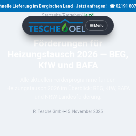
 Lieferung im Bergischen Land · Jetzt anfragen! · ☎ 02191 80793
Startseite
/
Ratgeber
/
Heizöl
Menü
10
Min. Lesezeit
Förderungen für
Heizungstausch 2026 — BEG,
KfW und BAFA
Alle aktuellen Förderprogramme für den
Heizungstausch 2026 im Überblick: BEG, KfW, BAFA
und NRW-Landesförderung.
R. Tesche GmbH
15. November 2025