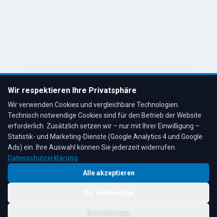
Kontakt
R. Tesche GmbH
Remscheid, Bergisches Land
Tel: 02191 80793
info@tescheoel.de
Öffnungszeiten:
Mo–Fr: 7:30–17:00 Uhr
Wir respektieren Ihre Privatsphäre
Sa: 8:00–12:00 Uhr
Wir verwenden Cookies und vergleichbare Technologien.
Technisch notwendige Cookies sind für den Betrieb der Website
erforderlich. Zusätzlich setzen wir – nur mit Ihrer Einwilligung –
Statistik- und Marketing-Dienste (Google Analytics 4 und Google
4,3
★
★
★
★
★
auf Google
Bewertungen lesen →
Ads) ein. Ihre Auswahl können Sie jederzeit widerrufen.
Datenschutzerklärung
Alle akzeptieren
Nur notwendige
© 2026 R. Tesche GmbH. Alle Rechte vorbehalten.
Cookie-
Schwester:
Tesche
Impressum
Datenschutz
|
Einstellungen
Einstellungen
Immobilien