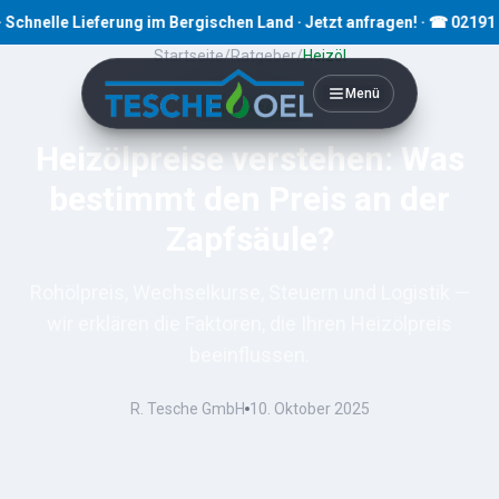
elle Lieferung im Bergischen Land · Jetzt anfragen! · ☎ 02191 8079
Startseite
/
Ratgeber
/
Heizöl
Menü
8
Min. Lesezeit
Heizölpreise verstehen: Was
bestimmt den Preis an der
Zapfsäule?
Rohölpreis, Wechselkurse, Steuern und Logistik —
wir erklären die Faktoren, die Ihren Heizölpreis
beeinflussen.
R. Tesche GmbH
10. Oktober 2025