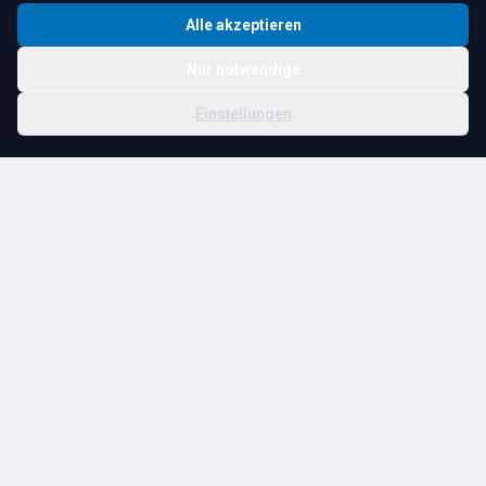
Alle akzeptieren
Nur notwendige
© 2026 R. Tesche GmbH. Alle Rechte vorbehalten.
Cookie-
Schwester:
Tesche
Impressum
Datenschutz
|
Einstellungen
Einstellungen
Immobilien