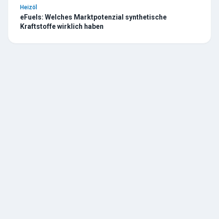
Heizöl
eFuels: Welches Marktpotenzial synthetische
Kraftstoffe wirklich haben
TESCHE
ÖL
R. Tesche GmbH — Ihr zuverlässiger Partner für Heizöl und
Tankschutz im Bergischen Land. Seit 1888.
Über uns
Geschichte
Kontakt