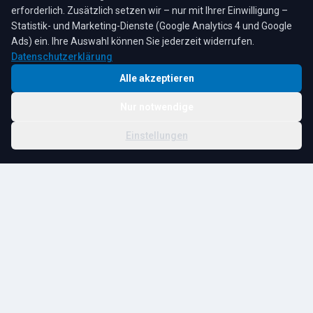
erforderlich. Zusätzlich setzen wir – nur mit Ihrer Einwilligung –
Statistik- und Marketing-Dienste (Google Analytics 4 und Google
4,3
★
★
★
★
★
auf Google
Bewertungen lesen →
Ads) ein. Ihre Auswahl können Sie jederzeit widerrufen.
Datenschutzerklärung
Alle akzeptieren
Nur notwendige
© 2026 R. Tesche GmbH. Alle Rechte vorbehalten.
Cookie-
Schwester:
Tesche
Impressum
Datenschutz
|
Einstellungen
Einstellungen
Immobilien