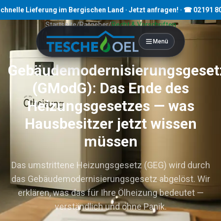
 Lieferung im Bergischen Land · Jetzt anfragen! · ☎ 02191 80793
Startseite
/
Ratgeber
/
Recht & Vorschriften
Menü
10
Min. Lesezeit
Gebäudemodernisierungsgeset
(GModG): Das Ende des
Heizungsgesetzes — was
Hausbesitzer jetzt wissen
müssen
Das umstrittene Heizungsgesetz (GEG) wird durch
das Gebäudemodernisierungsgesetz abgelöst. Wir
erklären, was das für Ihre Ölheizung bedeutet —
verständlich und ohne Panik.