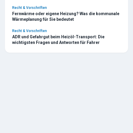
Recht & Vorschriften
Fernwärme oder eigene Heizung? Was die kommunale
Wärmeplanung für Sie bedeutet
Recht & Vorschriften
ADR und Gefahrgut beim Heizöl-Transport: Die
wichtigsten Fragen und Antworten für Fahrer
TESCHE
ÖL
R. Tesche GmbH — Ihr zuverlässiger Partner für Heizöl und
Tankschutz im Bergischen Land. Seit 1888.