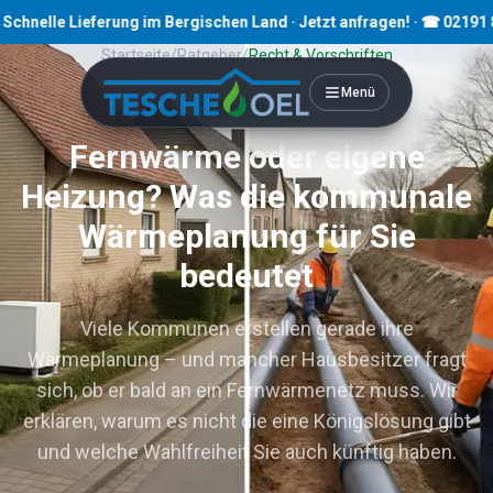
 Lieferung im Bergischen Land · Jetzt anfragen! · ☎ 02191 80793
Startseite
/
Ratgeber
/
Recht & Vorschriften
Menü
9
Min. Lesezeit
Fernwärme oder eigene
Heizung? Was die kommunale
Wärmeplanung für Sie
bedeutet
Viele Kommunen erstellen gerade ihre
Wärmeplanung – und mancher Hausbesitzer fragt
sich, ob er bald an ein Fernwärmenetz muss. Wir
erklären, warum es nicht die eine Königslösung gibt
und welche Wahlfreiheit Sie auch künftig haben.