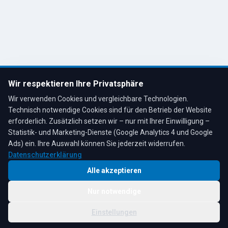
R. Tesche GmbH
Remscheid, Bergisches Land
Tel: 02191 80793
info@tescheoel.de
Öffnungszeiten:
Mo–Fr: 7:30–17:00 Uhr
Wir respektieren Ihre Privatsphäre
Sa: 8:00–12:00 Uhr
Wir verwenden Cookies und vergleichbare Technologien.
Technisch notwendige Cookies sind für den Betrieb der Website
erforderlich. Zusätzlich setzen wir – nur mit Ihrer Einwilligung –
Statistik- und Marketing-Dienste (Google Analytics 4 und Google
4,3
★
★
★
★
★
auf Google
Bewertungen lesen →
Ads) ein. Ihre Auswahl können Sie jederzeit widerrufen.
Datenschutzerklärung
Alle akzeptieren
Nur notwendige
© 2026 R. Tesche GmbH. Alle Rechte vorbehalten.
Cookie-
Schwester:
Tesche
Impressum
Datenschutz
|
Einstellungen
Einstellungen
Immobilien