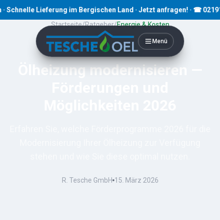
elle Lieferung im Bergischen Land · Jetzt anfragen! · ☎ 02191 80793
Startseite
/
Ratgeber
/
Energie & Kosten
Menü
9
Min. Lesezeit
Ölheizung modernisieren —
Förderungen und
Möglichkeiten 2026
Erfahren Sie, welche Förderprogramme 2026 für die
Modernisierung Ihrer Ölheizung zur Verfügung
stehen und wie Sie diese optimal nutzen.
R. Tesche GmbH
15. März 2026