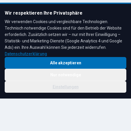
Öffnungszeiten:
Mo–Fr: 7:30–17:00 Uhr
Wir respektieren Ihre Privatsphäre
Sa: 8:00–12:00 Uhr
Wir verwenden Cookies und vergleichbare Technologien.
Technisch notwendige Cookies sind für den Betrieb der Website
erforderlich. Zusätzlich setzen wir – nur mit Ihrer Einwilligung –
Statistik- und Marketing-Dienste (Google Analytics 4 und Google
4,3
★
★
★
★
★
auf Google
Bewertungen lesen →
Ads) ein. Ihre Auswahl können Sie jederzeit widerrufen.
Datenschutzerklärung
Alle akzeptieren
Nur notwendige
© 2026 R. Tesche GmbH. Alle Rechte vorbehalten.
Cookie-
Schwester:
Tesche
Impressum
Datenschutz
|
Einstellungen
Einstellungen
Immobilien