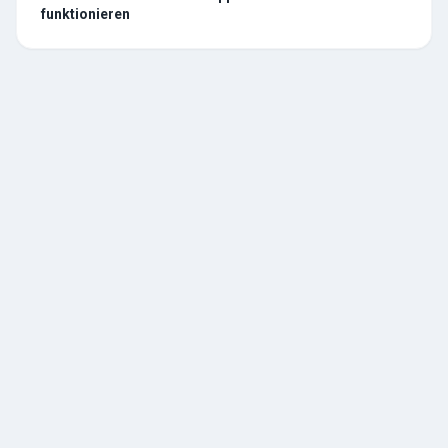
funktionieren
TESCHE
ÖL
R. Tesche GmbH — Ihr zuverlässiger Partner für Heizöl und
Tankschutz im Bergischen Land. Seit 1888.
Über uns
Geschichte
Kontakt