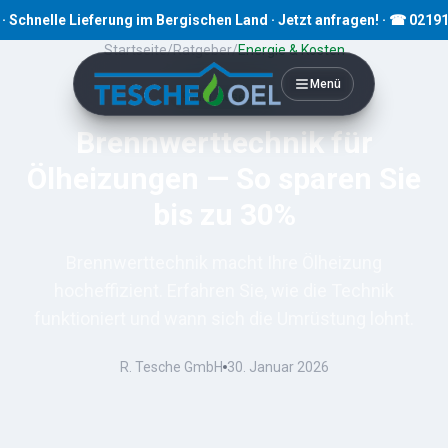
lle Lieferung im Bergischen Land · Jetzt anfragen! · ☎ 02191 80793
Startseite
/
Ratgeber
/
Energie & Kosten
Menü
9
Min. Lesezeit
Brennwerttechnik für
Ölheizungen — So sparen Sie
bis zu 30%
Brennwerttechnik macht Ihre Ölheizung
hocheffizient. Erfahren Sie, wie die Technik
funktioniert und wann sich die Umrüstung lohnt.
R. Tesche GmbH
30. Januar 2026