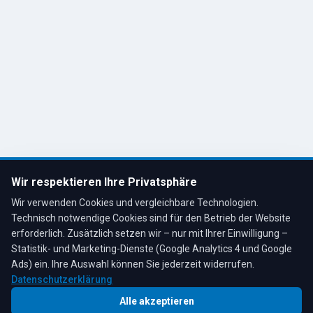
Cookie-Einstellungen
Kontakt
R. Tesche GmbH
Remscheid, Bergisches Land
Tel: 02191 80793
info@tescheoel.de
Öffnungszeiten:
Mo–Fr: 7:30–17:00 Uhr
Wir respektieren Ihre Privatsphäre
Sa: 8:00–12:00 Uhr
Wir verwenden Cookies und vergleichbare Technologien.
Technisch notwendige Cookies sind für den Betrieb der Website
erforderlich. Zusätzlich setzen wir – nur mit Ihrer Einwilligung –
Statistik- und Marketing-Dienste (Google Analytics 4 und Google
4,3
★
★
★
★
★
auf Google
Bewertungen lesen →
Ads) ein. Ihre Auswahl können Sie jederzeit widerrufen.
Datenschutzerklärung
Alle akzeptieren