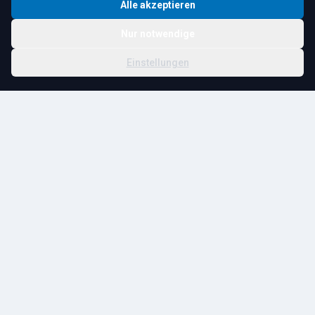
Alle akzeptieren
Nur notwendige
© 2026 R. Tesche GmbH. Alle Rechte vorbehalten.
Cookie-
Schwester:
Tesche
Impressum
Datenschutz
|
Einstellungen
Einstellungen
Immobilien