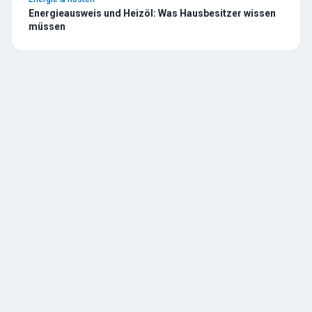
Energieausweis und Heizöl: Was Hausbesitzer wissen
müssen
TESCHE
ÖL
R. Tesche GmbH — Ihr zuverlässiger Partner für Heizöl und
Tankschutz im Bergischen Land. Seit 1888.
Über uns
Geschichte
Kontakt