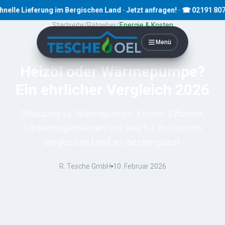
e Lieferung im Bergischen Land · Jetzt anfragen! · ☎ 02191 80793
Startseite
/
Ratgeber
/
Energie & Kosten
Menü
9
Min. Lesezeit
Heizöl oder Wärmepumpe?
Ein ehrlicher Vergleich 2026
Ölheizung vs. Wärmepumpe: Kosten, Effizienz,
Fördermöglichkeiten und was für Ihr Haus im
Bergischen Land am besten passt.
R. Tesche GmbH
10. Februar 2026