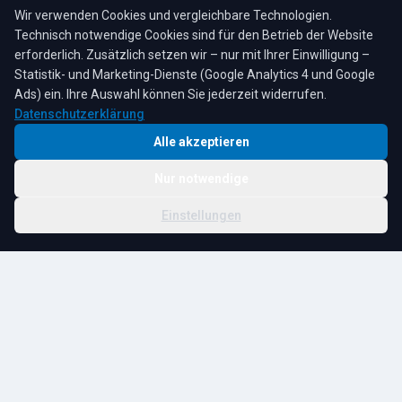
Sa: 8:00–12:00 Uhr
Wir verwenden Cookies und vergleichbare Technologien.
Technisch notwendige Cookies sind für den Betrieb der Website
erforderlich. Zusätzlich setzen wir – nur mit Ihrer Einwilligung –
Statistik- und Marketing-Dienste (Google Analytics 4 und Google
4,3
★
★
★
★
★
auf Google
Bewertungen lesen →
Ads) ein. Ihre Auswahl können Sie jederzeit widerrufen.
Datenschutzerklärung
Alle akzeptieren
Nur notwendige
© 2026 R. Tesche GmbH. Alle Rechte vorbehalten.
Cookie-
Schwester:
Tesche
Impressum
Datenschutz
|
Einstellungen
Einstellungen
Immobilien