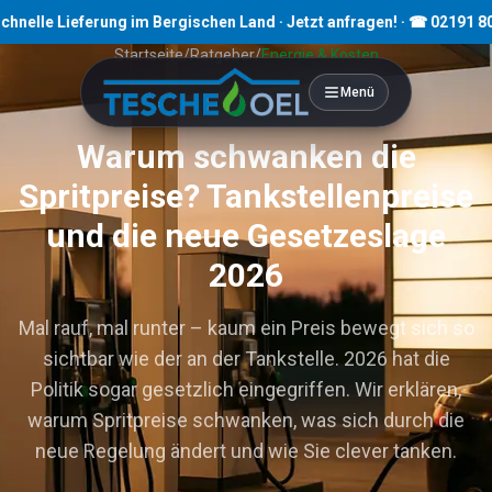
 Lieferung im Bergischen Land · Jetzt anfragen! · ☎ 02191 80793
Startseite
/
Ratgeber
/
Energie & Kosten
Menü
8
Min. Lesezeit
Warum schwanken die
Spritpreise? Tankstellenpreise
und die neue Gesetzeslage
2026
Mal rauf, mal runter – kaum ein Preis bewegt sich so
sichtbar wie der an der Tankstelle. 2026 hat die
Politik sogar gesetzlich eingegriffen. Wir erklären,
warum Spritpreise schwanken, was sich durch die
neue Regelung ändert und wie Sie clever tanken.