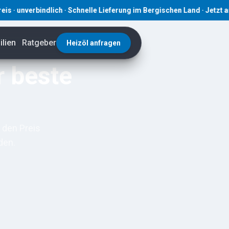
rbindlich · Schnelle Lieferung im Bergischen Land · Jetzt anfragen
lien
Ratgeber
Heizöl anfragen
r beste
 den Preis
den.