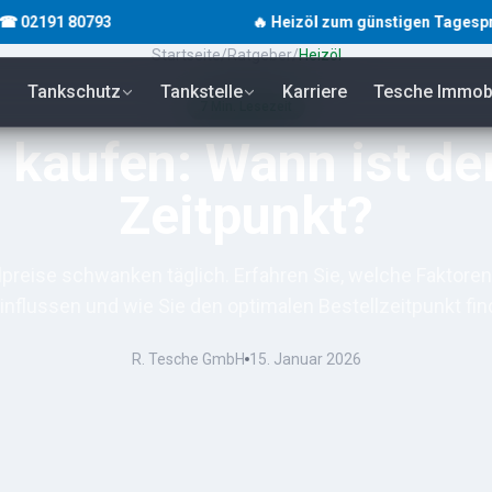
1 80793
🔥 Heizöl zum günstigen Tagespreis · unve
Startseite
/
Ratgeber
/
Heizöl
Tankschutz
Tankstelle
Karriere
Tesche Immobi
7
Min. Lesezeit
 kaufen: Wann ist de
Zeitpunkt?
lpreise schwanken täglich. Erfahren Sie, welche Faktoren
influssen und wie Sie den optimalen Bestellzeitpunkt fin
R. Tesche GmbH
15. Januar 2026