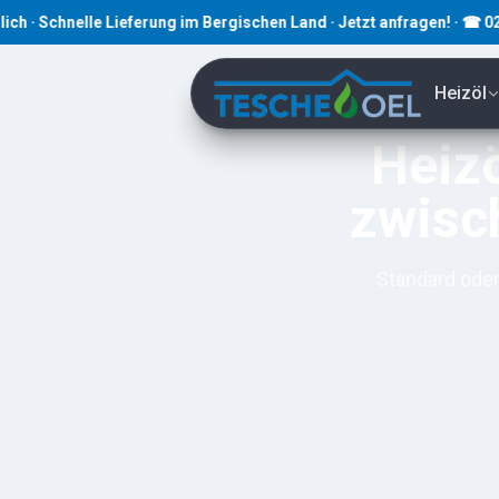
nelle Lieferung im Bergischen Land · Jetzt anfragen! · ☎ 02191 807
Heizöl
Heizö
zwisc
Standard oder