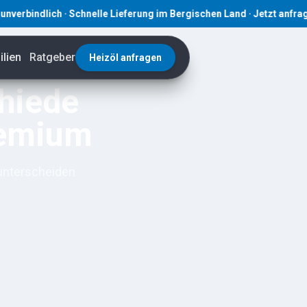
lich · Schnelle Lieferung im Bergischen Land · Jetzt anfragen! · ☎
lien
Ratgeber
Heizöl anfragen
chiede
remium
 unterscheiden