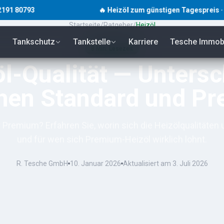
93
🔥 Heizöl zum günstigen Tagespreis · unverbind
Startseite
/
Ratgeber
/
Heizöl
Tankschutz
Tankstelle
Karriere
Tesche Immobi
8
Min. Lesezeit
l-Qualität — Unters
hen Standard und P
 Premium? Erfahren Sie, worin sich die Heizölqualitäten
und für wen sich Premium-Heizöl wirklich lohnt.
R. Tesche GmbH
10. Januar 2026
Aktualisiert am
3. Juli 2026