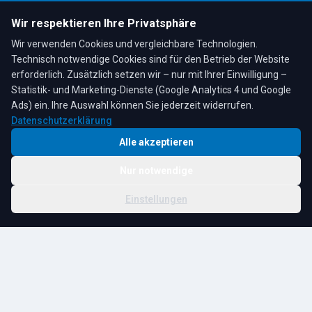
Öffnungszeiten:
Mo–Fr: 7:30–17:00 Uhr
Wir respektieren Ihre Privatsphäre
Sa: 8:00–12:00 Uhr
Wir verwenden Cookies und vergleichbare Technologien.
Technisch notwendige Cookies sind für den Betrieb der Website
erforderlich. Zusätzlich setzen wir – nur mit Ihrer Einwilligung –
Statistik- und Marketing-Dienste (Google Analytics 4 und Google
4,3
★
★
★
★
★
auf Google
Bewertungen lesen →
Ads) ein. Ihre Auswahl können Sie jederzeit widerrufen.
Datenschutzerklärung
Alle akzeptieren
Nur notwendige
© 2026 R. Tesche GmbH. Alle Rechte vorbehalten.
Cookie-
Schwester:
Tesche
Impressum
Datenschutz
|
Einstellungen
Einstellungen
Immobilien