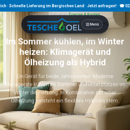
Schnelle Lieferung im Bergischen Land · Jetzt anfragen! · ☎ 02191 8
Startseite
/
Ratgeber
/
Energie & Kosten
Menü
3
Min. Lesezeit
Im Sommer kühlen, im Winter
heizen: Klimagerät und
Ölheizung als Hybrid
Ein Gerät für beide Jahreszeiten: Moderne
Klimageräte kühlen im Sommer und unterstützen im
Winter die Heizung. In Kombination mit einer
Ölheizung entsteht ein flexibles Hybridsystem.
R. Tesche GmbH
22. Juni 2026