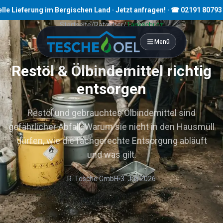
ferung im Bergischen Land · Jetzt anfragen! · ☎ 02191 80793
Startseite
/
Ratgeber
/
Tankschutz
Menü
7
Min. Lesezeit
Restöl & Ölbindemittel richtig
entsorgen
Restöl und gebrauchtes Ölbindemittel sind
gefährlicher Abfall. Warum sie nicht in den Hausmüll
dürfen, wie die fachgerechte Entsorgung abläuft
und was gilt.
R. Tesche GmbH
3. Juli 2026