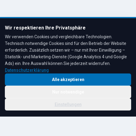
Tel: 02191 80793
info@tescheoel.de
Öffnungszeiten:
Mo–Fr: 7:30–17:00 Uhr
Wir respektieren Ihre Privatsphäre
Sa: 8:00–12:00 Uhr
Wir verwenden Cookies und vergleichbare Technologien.
Technisch notwendige Cookies sind für den Betrieb der Website
erforderlich. Zusätzlich setzen wir – nur mit Ihrer Einwilligung –
Statistik- und Marketing-Dienste (Google Analytics 4 und Google
4,3
★
★
★
★
★
auf Google
Bewertungen lesen →
Ads) ein. Ihre Auswahl können Sie jederzeit widerrufen.
Datenschutzerklärung
Alle akzeptieren
Nur notwendige
© 2026 R. Tesche GmbH. Alle Rechte vorbehalten.
Cookie-
Schwester:
Tesche
Impressum
Datenschutz
|
Einstellungen
Einstellungen
Immobilien