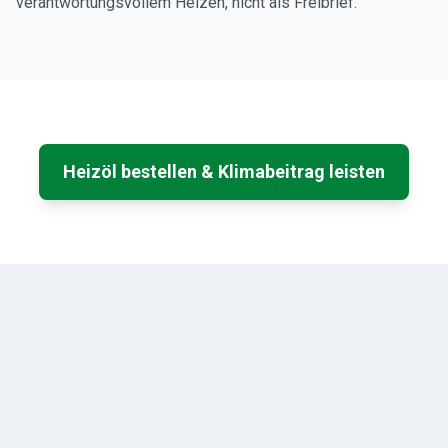
verantwortungsvollem Heizen, nicht als Freibrief.
Heizöl bestellen & Klimabeitrag leisten
TESCHE
ÖL
R. Tesche GmbH — Ihr zuverlässiger Partner für Heizöl und