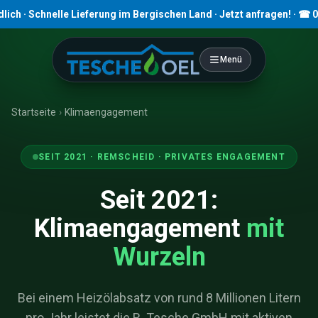
· Schnelle Lieferung im Bergischen Land · Jetzt anfragen! · ☎ 0219
Menü
Startseite
›
Klimaengagement
SEIT 2021 · REMSCHEID · PRIVATES ENGAGEMENT
Seit 2021:
Klimaengagement
mit
Wurzeln
Bei einem Heizölabsatz von rund 8 Millionen Litern
pro Jahr leistet die R. Tesche GmbH mit aktiven