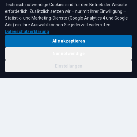
Technisch notwendige Cookies sind für den Betrieb der Website
erforderlich. Zusätzlich setzen wir – nur mit Ihrer Einwilligung –
Statistik- und Marketing-Dienste (Google Analytics 4 und Google
4,3
★
★
★
★
★
auf Google
Bewertungen lesen →
Ads) ein. Ihre Auswahl können Sie jederzeit widerrufen.
Datenschutzerklärung
Alle akzeptieren
Nur notwendige
© 2026 R. Tesche GmbH. Alle Rechte vorbehalten.
Cookie-
Schwester:
Tesche
Impressum
Datenschutz
|
Einstellungen
Einstellungen
Immobilien