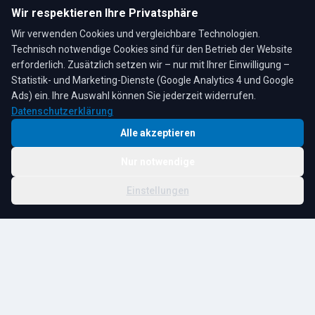
Mo–Fr: 7:30–17:00 Uhr
Wir respektieren Ihre Privatsphäre
Sa: 8:00–12:00 Uhr
Wir verwenden Cookies und vergleichbare Technologien.
Technisch notwendige Cookies sind für den Betrieb der Website
erforderlich. Zusätzlich setzen wir – nur mit Ihrer Einwilligung –
Statistik- und Marketing-Dienste (Google Analytics 4 und Google
4,3
★
★
★
★
★
auf Google
Bewertungen lesen →
Ads) ein. Ihre Auswahl können Sie jederzeit widerrufen.
Datenschutzerklärung
Alle akzeptieren
Nur notwendige
© 2026 R. Tesche GmbH. Alle Rechte vorbehalten.
Cookie-
Schwester:
Tesche
Impressum
Datenschutz
|
Einstellungen
Einstellungen
Immobilien