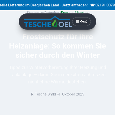
Lieferung im Bergischen Land · Jetzt anfragen! · ☎ 02191 80793
Startseite
/
Ratgeber
/
Energie & Kosten
Menü
8
Min. Lesezeit
Frostschutz für Ihre
Heizanlage: So kommen Sie
sicher durch den Winter
Tipps zur Wintervorbereitung Ihrer Heizung und
Tankanlage — damit Sie in der kalten Jahreszeit
nicht ohne Wärme dastehen.
R. Tesche GmbH
1. Oktober 2025