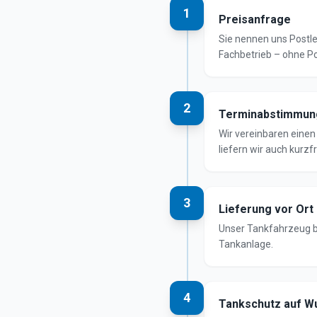
1
Preisanfrage
Sie nennen uns Postl
Fachbetrieb – ohne Po
2
Terminabstimmun
Wir vereinbaren einen 
liefern wir auch kurzfr
3
Lieferung vor Ort
Unser Tankfahrzeug be
Tankanlage.
4
Tankschutz auf W