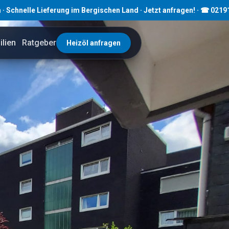
 Lieferung im Bergischen Land · Jetzt anfragen! · ☎ 02191 80793
lien
Ratgeber
Heizöl anfragen