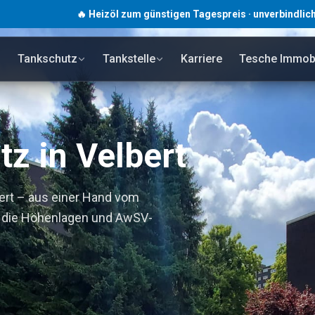
🔥 Heizöl zum günstigen Tagespreis · unverbindlich · Schnelle
Tankschutz
Tankstelle
Karriere
Tesche Immobi
z in Velbert
bert – aus einer Hand vom
in die Höhenlagen und AwSV-