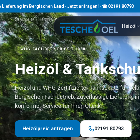
 im Bergischen Land · Jetzt anfragen! · ☎ 02191 80793
Startseite
›
Heizöl
›
Velbert
Heizöl
WHG-FACHBETRIEB SEIT 1888
Heizöl & Tankschut
Heizöl und WHG-zertifizierter Tankschutz für Vel
Bergischen Fachbetrieb. Zuverlässige Lieferung 
konformer Service für Ihren Öltank.
Heizölpreis anfragen
02191 80793