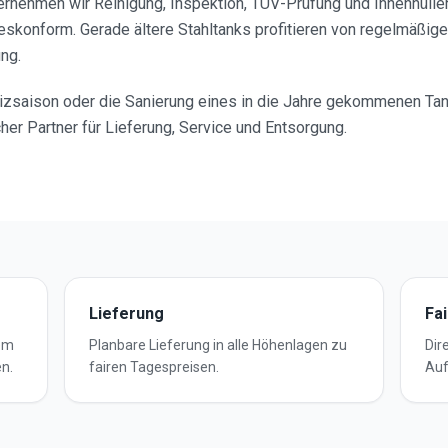
rnehmen wir Reinigung, Inspektion, TÜV-Prüfung und Innenhüll
skonform. Gerade ältere Stahltanks profitieren von regelmäßige
ung.
izsaison oder die Sanierung eines in die Jahre gekommenen Tank
cher Partner für Lieferung, Service und Entsorgung.
Lieferung
Fa
dem
Planbare Lieferung in alle Höhenlagen zu
Dir
n.
fairen Tagespreisen.
Auf