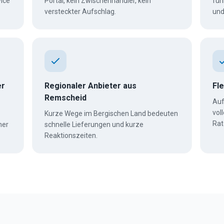
ice
Portal, kein Zwischenhändler, kein
füh
versteckter Aufschlag.
und
er
Regionaler Anbieter aus
Fl
Remscheid
Auf
vol
Kurze Wege im Bergischen Land bedeuten
Rat
her
schnelle Lieferungen und kurze
Reaktionszeiten.