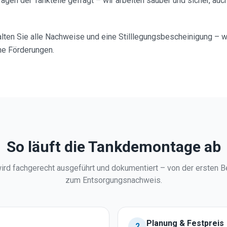
agen der Tankteile gefragt – wir arbeiten sauber und sicher, auc
ten Sie alle Nachweise und eine Stilllegungsbescheinigung – wi
he Förderungen.
So läuft die Tankdemontage ab
wird fachgerecht ausgeführt und dokumentiert – von der ersten B
zum Entsorgungsnachweis.
Planung & Festpreis
2