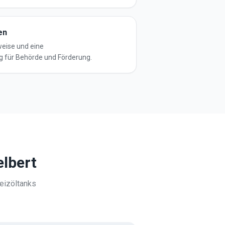
en
eise und eine
g für Behörde und Förderung.
elbert
eizöltanks