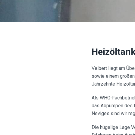
Heizöltan
Velbert liegt am Üb
sowie einem großen 
Jahrzehnte Heizölta
Als WHG-Fachbetrieb
das Abpumpen des Re
Neviges sind wir re
Die hügelige Lage Ve