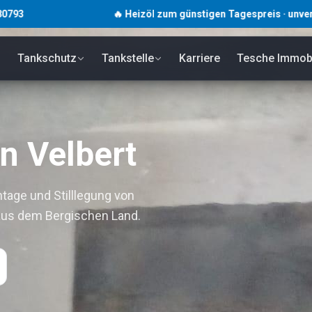
🔥 Heizöl zum günstigen Tagespreis · unverbindlich ·
Tankschutz
Tankstelle
Karriere
Tesche Immobi
n Velbert
tage und Stilllegung von
aus dem Bergischen Land.