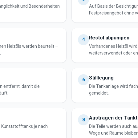
änglichkeit und Besonderheiten
Auf Basis der Besichtigun
Festpreisangebot ohne v
Restöl abpumpen
4
en Heizöls werden beurteilt –
Vorhandenes Heizöl wir
.
weiterverwendet oder en
Stilllegung
6
entfernt, damit die
Die Tankanlage wird fa
äuft.
gemeldet.
Austragen der Tankt
8
, Kunststofftanks je nach
Die Teile werden auch au
Wege und Räume bleiben