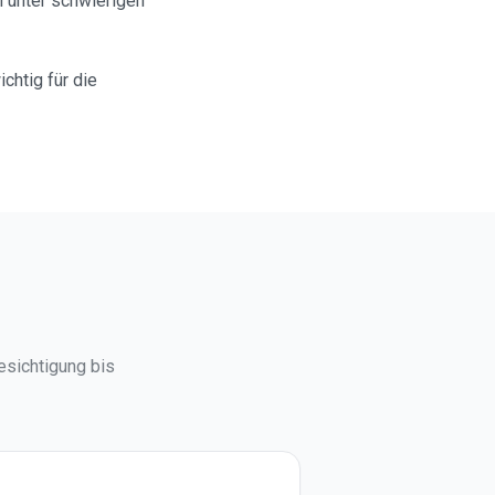
h unter schwierigen
chtig für die
esichtigung bis