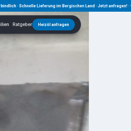
 Schnelle Lieferung im Bergischen Land · Jetzt anfragen! · ☎ 02191
lien
Ratgeber
Heizöl anfragen