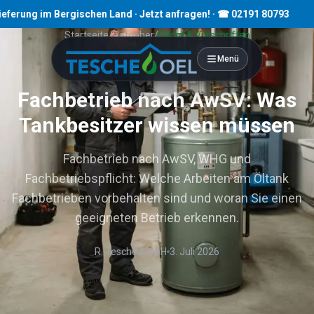
ng im Bergischen Land · Jetzt anfragen! · ☎ 02191 80793
Startseite
/
Ratgeber
/
Recht & Vorschriften
Menü
8
Min. Lesezeit
Fachbetrieb nach AwSV: Was
Tankbesitzer wissen müssen
Fachbetrieb nach AwSV, WHG und
Fachbetriebspflicht: Welche Arbeiten am Öltank
Fachbetrieben vorbehalten sind und woran Sie einen
geeigneten Betrieb erkennen.
R. Tesche GmbH
3. Juli 2026