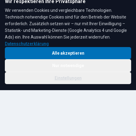
Mo–Fr: 7:30–17:00 Uhr
Wir respektieren Ihre Privatsphäre
Sa: 8:00–12:00 Uhr
Wir verwenden Cookies und vergleichbare Technologien.
Technisch notwendige Cookies sind für den Betrieb der Website
erforderlich. Zusätzlich setzen wir – nur mit Ihrer Einwilligung –
Statistik- und Marketing-Dienste (Google Analytics 4 und Google
4,3
★
★
★
★
★
auf Google
Bewertungen lesen →
Ads) ein. Ihre Auswahl können Sie jederzeit widerrufen.
Datenschutzerklärung
Alle akzeptieren
Nur notwendige
© 2026 R. Tesche GmbH. Alle Rechte vorbehalten.
Cookie-
Schwester:
Tesche
Impressum
Datenschutz
|
Einstellungen
Einstellungen
Immobilien