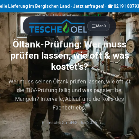
rung im Bergischen Land · Jetzt anfragen! · ☎ 02191 80793
Startseite
/
Ratgeber
/
Tankschutz
Menü
9
Min. Lesezeit
Öltank-Prüfung: Wer muss
prüfen lassen, wie oft & was
kostet's?
Wer muss seinen Öltank prüfen lassen, wie oft ist
die TÜV-Prüfung fällig und was passiert bei
Mängeln? Intervalle, Ablauf und die Rolle des
Fachbetriebs.
R. Tesche GmbH
3. Juli 2026