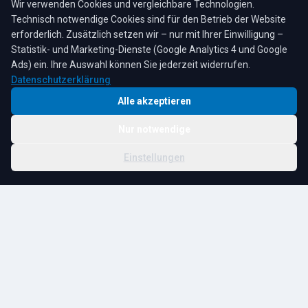
Wir verwenden Cookies und vergleichbare Technologien.
Technisch notwendige Cookies sind für den Betrieb der Website
erforderlich. Zusätzlich setzen wir – nur mit Ihrer Einwilligung –
Statistik- und Marketing-Dienste (Google Analytics 4 und Google
4,3
★
★
★
★
★
auf Google
Bewertungen lesen →
Ads) ein. Ihre Auswahl können Sie jederzeit widerrufen.
Datenschutzerklärung
Alle akzeptieren
Nur notwendige
© 2026 R. Tesche GmbH. Alle Rechte vorbehalten.
Cookie-
Schwester:
Tesche
Impressum
Datenschutz
|
Einstellungen
Einstellungen
Immobilien