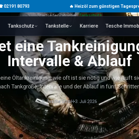
793
🔥 Heizöl zum günstigen Tagespreis · unverbin
Startseite
/
Ratgeber
/
Tankschutz
Tankschutz
Tankstelle
Karriere
Tesche Immobi
8
Min. Lesezeit
t eine Tankreinigun
Intervalle & Ablauf
ine Öltankreinigung, wie oft ist sie nötig und wie läuft s
nach Tankgröße, Intervalle und der Ablauf in fünf Schritten
R. Tesche GmbH
3. Juli 2026