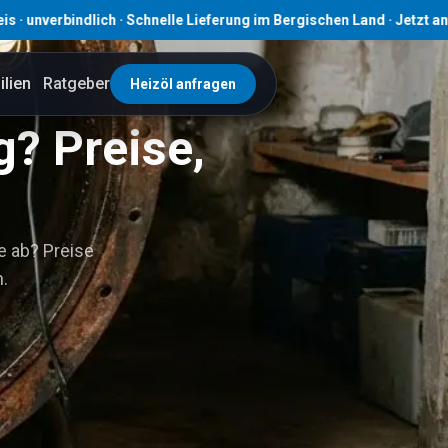
dlich · Schnelle Lieferung im Bergischen Land · Jetzt anfragen! · 
lien
Ratgeber
Heizöl anfragen
g? Preise,
ie ab? Preise
.