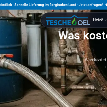
chnelle Lieferung im Bergischen Land · Jetzt anfragen! · ☎ 02191 80
Heizöl
Was koste
Was kostet e